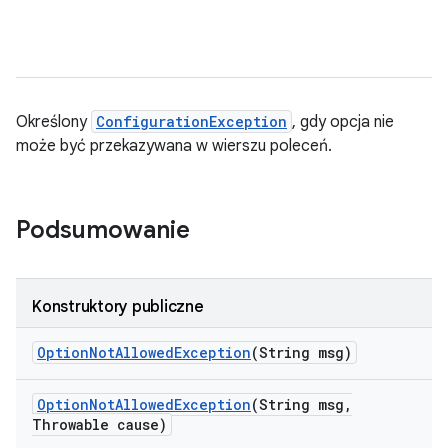
Określony
ConfigurationException
, gdy opcja nie
może być przekazywana w wierszu poleceń.
Podsumowanie
Konstruktory publiczne
Option
Not
Allowed
Exception
(String msg)
Option
Not
Allowed
Exception
(String msg
,
Throwable cause)