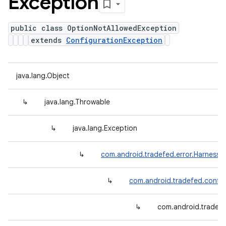
Exception
public class OptionNotAllowedException
extends
ConfigurationException
java.lang.Object
↳
java.lang.Throwable
↳
java.lang.Exception
↳
com.android.tradefed.error.HarnessE
↳
com.android.tradefed.config
↳
com.android.tradef