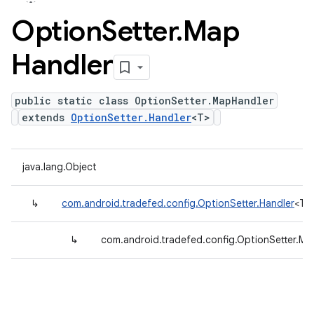
Option
Setter
.
Map
Handler
public static class OptionSetter.MapHandler
extends
OptionSetter.Handler
<T>
java.lang.Object
↳
com.android.tradefed.config.OptionSetter.Handler
<T>
↳
com.android.tradefed.config.OptionSetter.Ma