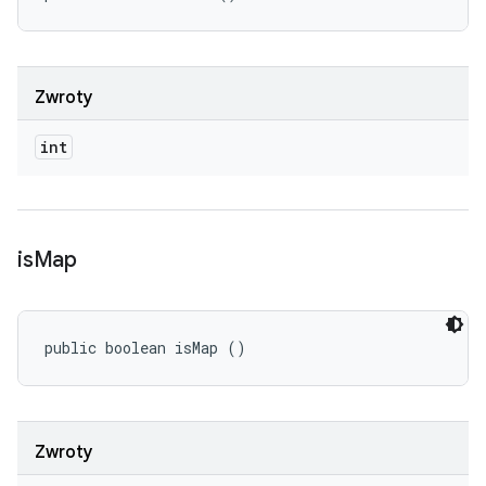
Zwroty
int
is
Map
public boolean isMap ()
Zwroty