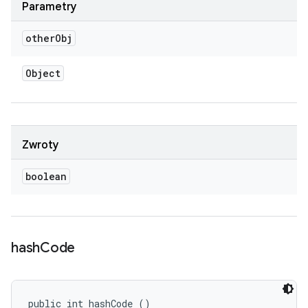
Parametry
other
Obj
Object
Zwroty
boolean
hash
Code
public int hashCode ()