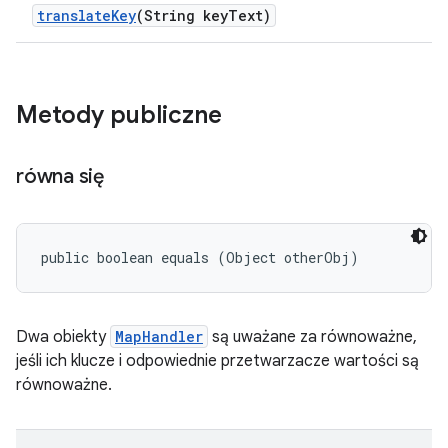
translate
Key
(String key
Text)
Metody publiczne
równa się
public boolean equals (Object otherObj)
Dwa obiekty
MapHandler
są uważane za równoważne,
jeśli ich klucze i odpowiednie przetwarzacze wartości są
równoważne.