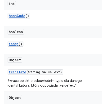
int
hash
Code
()
boolean
is
Map
()
Object
translate
(String value
Text)
Zwraca obiekt o odpowiednim typie dla danego
identyfikatora, który odpowiada „valueText”.
Object