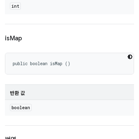
int
is
Map
public boolean isMap ()
반환 값
boolean