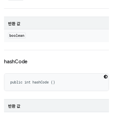
반환 값
boolean
hash
Code
public int hashCode ()
반환 값