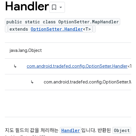
Handler
public static class OptionSetter.MapHandler
extends
OptionSetter.Handler
<T>
java.lang.Object
↳
com.android.tradefed.config.OptionSetter.Handler
<T>
↳
com.android.tradefed.config.OptionSetter.Ma
지도 필드의 값을 처리하는
Handler
입니다. 반환된
Object