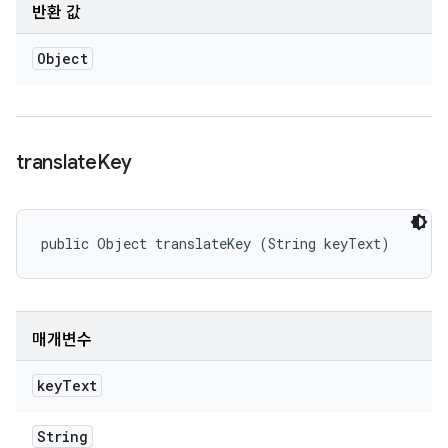
반환 값
Object
translate
Key
public Object translateKey (String keyText)
매개변수
key
Text
String