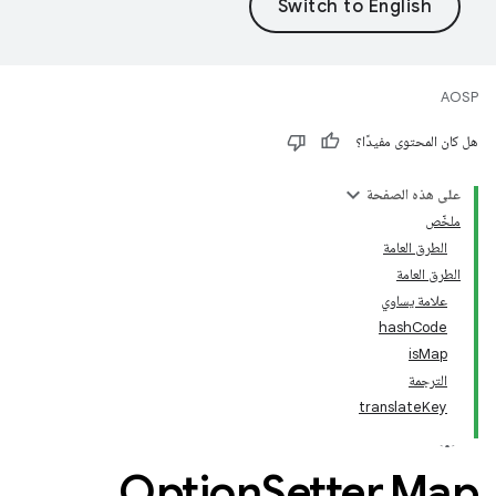
AOSP
هل كان المحتوى مفيدًا؟
على هذه الصفحة
ملخّص
الطرق العامة
الطرق العامة
علامة يساوي
hashCode
isMap
الترجمة
translateKey
Option
Setter
.
Map