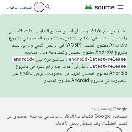
تسجيل الدخول
اعتبارًا من عام 2026، ولضمان اتّساق نموذج التطوير الثابت الأساسي
واستقرار المنصة في النظام المتكامل، سننشر رمز المصدر في مشروع
Android مفتوح المصدر (AOSP) في الربعَين الثاني والرابع. لبناء
مشروع Android مفتوح المصدر والمساهمة فيه، استخدِم
android-latest-release
. سيشير فرع بيان
android-
latest-release
دائمًا إلى أحدث إصدار تم نشره في مشروع
Android مفتوح المصدر. لمزيد من المعلومات، يُرجى الاطّلاع على
التغييرات في مشروع Android مفتوح المصدر
.
تستخدم Google تكنولوجيا الذكاء الاصطناعي لترجمة المحتوى إلى
لغتك المفضّلة، وقد تتضمّن بعض الأخطاء.