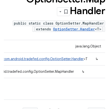
Handler
public static class OptionSetter.MapHandler
extends
OptionSetter.Handler
<T>
java.lang.Object
com.android.tradefed.config.OptionSetter.Handler
<T>
↳
roid.tradefed.config.OptionSetter.MapHandler
↳