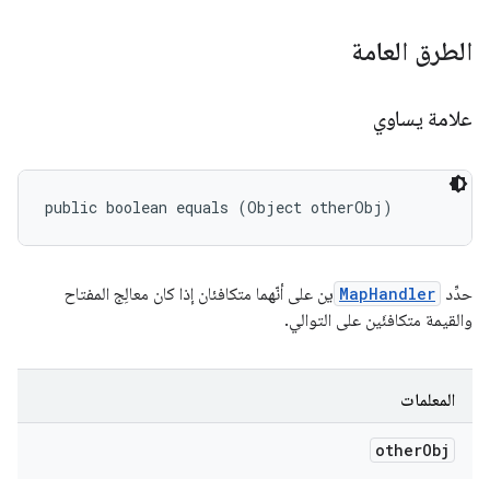
الطرق العامة
علامة يساوي
public boolean equals (Object otherObj)
حدِّد
MapHandler
َين على أنّهما متكافئان إذا كان معالِج المفتاح
والقيمة متكافئَين على التوالي.
المعلمات
other
Obj