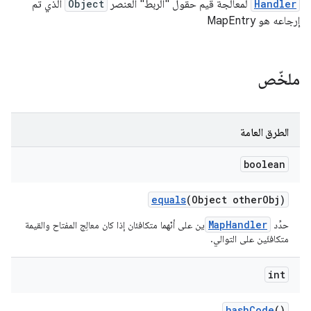
Handler
لمعالجة قيم حقول "الربط" العنصر
Object
الذي تم
إرجاعه هو MapEntry
ملخّص
الطرق العامة
boolean
equals
(Object other
Obj)
MapHandler
حدِّد
َين على أنّهما متكافئان إذا كان معالِج المفتاح والقيمة
متكافئَين على التوالي.
int
hash
Code
()