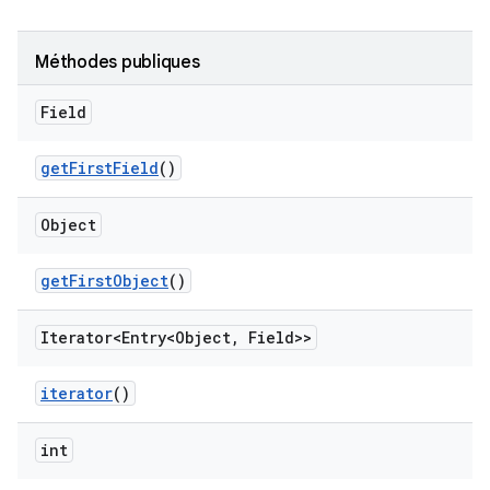
Méthodes publiques
Field
get
First
Field
()
Object
get
First
Object
()
Iterator<Entry<Object
,
Field>>
iterator
()
int