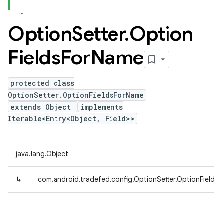
Option
Setter
.
Option
Fields
For
Name
protected class
OptionSetter.OptionFieldsForName
extends Object
implements
Iterable<Entry<Object, Field>>
java.lang.Object
↳
com.android.tradefed.config.OptionSetter.OptionFields