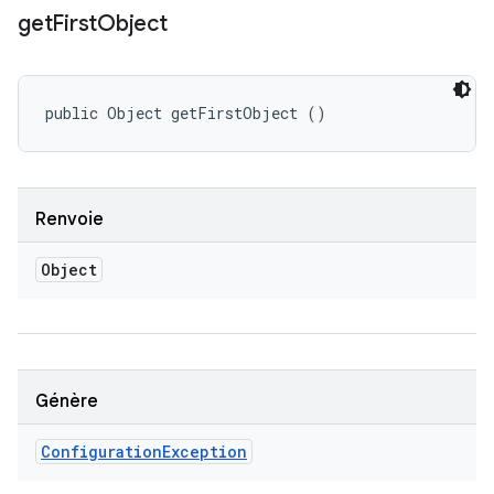
get
First
Object
public Object getFirstObject ()
Renvoie
Object
Génère
Configuration
Exception