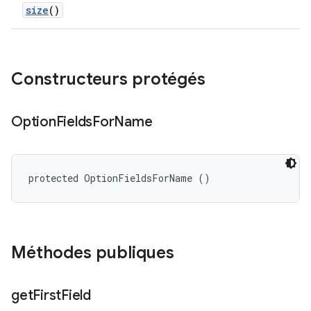
size
()
Constructeurs protégés
Option
Fields
For
Name
protected OptionFieldsForName ()
Méthodes publiques
get
First
Field