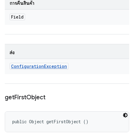
การคืนสินค้า
Field
ส่ง
Configuration
Exception
get
First
Object
public Object getFirstObject ()