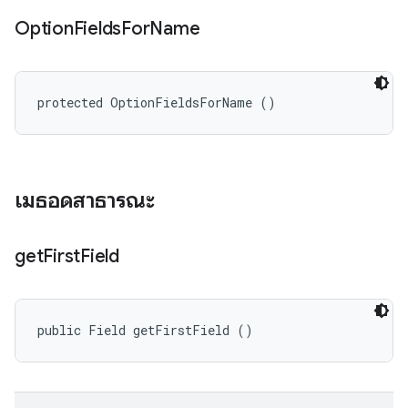
Option
Fields
For
Name
protected OptionFieldsForName ()
เมธอดสาธารณะ
get
First
Field
public Field getFirstField ()