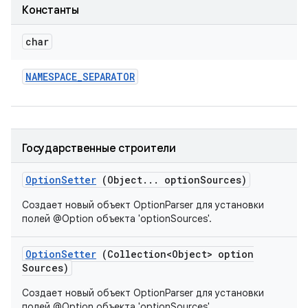
Константы
char
NAMESPACE
_
SEPARATOR
Государственные строители
Option
Setter
(Object
.
.
.
option
Sources)
Создает новый объект OptionParser для установки
полей @Option объекта 'optionSources'.
Option
Setter
(Collection<Object> option
Sources)
Создает новый объект OptionParser для установки
полей @Option объекта 'optionSources'.