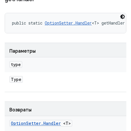
public static 
OptionSetter.Handler
<T> getHandler (
Параметры
type
Type
Возвраты
Option
Setter
.
Handler
<T>