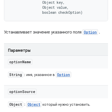
                Object key, 

                Object value, 

                boolean checkOption)
Устанавливает значение указанного поля
Option
.
Параметры
option
Name
String
Option
: имя, указанное в
option
Source
Object
Object
:
который нужно установить.