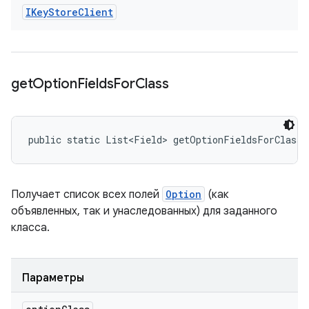
IKey
Store
Client
get
Option
Fields
For
Class
public static List<Field> getOptionFieldsForClass 
Получает список всех полей
Option
(как
объявленных, так и унаследованных) для заданного
класса.
Параметры