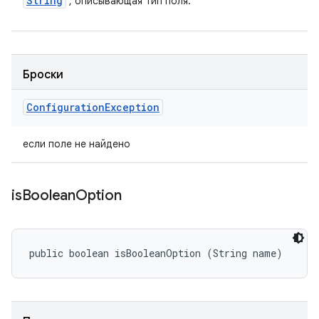
String
, описывающая тип поля.
Броски
Configuration
Exception
если поле не найдено
is
Boolean
Option
public boolean isBooleanOption (String name)