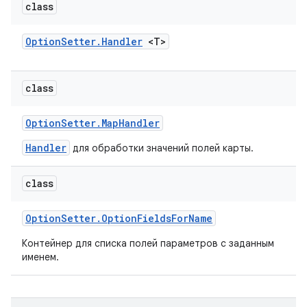
class
Option
Setter
.
Handler
<T>
class
Option
Setter
.
Map
Handler
Handler
для обработки значений полей карты.
class
Option
Setter
.
Option
Fields
For
Name
Контейнер для списка полей параметров с заданным
именем.