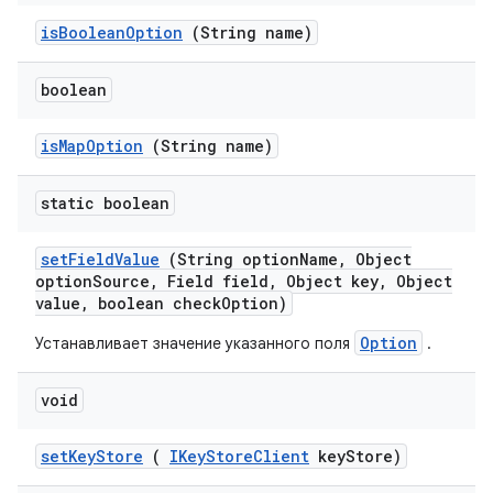
is
Boolean
Option
(String name)
boolean
is
Map
Option
(String name)
static boolean
set
Field
Value
(String option
Name
,
Object
option
Source
,
Field field
,
Object key
,
Object
value
,
boolean check
Option)
Option
Устанавливает значение указанного поля
.
void
set
Key
Store
(
IKey
Store
Client
key
Store)