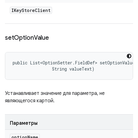
IKey
Store
Client
set
Option
Value
public List<OptionSetter.FieldDef> setOptionValue (
                String valueText)
Устанавливает значение для параметра, не
являющегося картой.
Параметры
option
Name