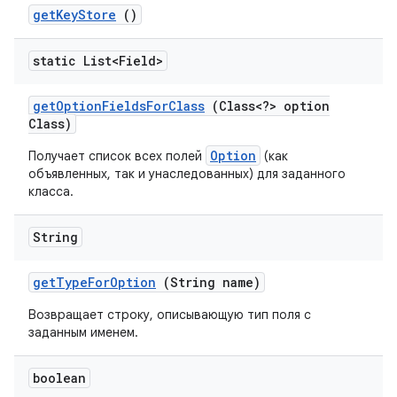
get
Key
Store
()
static List<Field>
get
Option
Fields
For
Class
(Class<?> option
Class)
Option
Получает список всех полей
(как
объявленных, так и унаследованных) для заданного
класса.
String
get
Type
For
Option
(String name)
Возвращает строку, описывающую тип поля с
заданным именем.
boolean