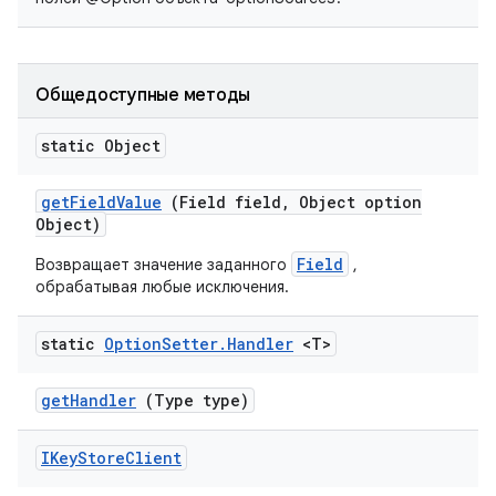
Общедоступные методы
static Object
get
Field
Value
(Field field
,
Object option
Object)
Field
Возвращает значение заданного
,
обрабатывая любые исключения.
static
Option
Setter
.
Handler
<T>
get
Handler
(Type type)
IKey
Store
Client