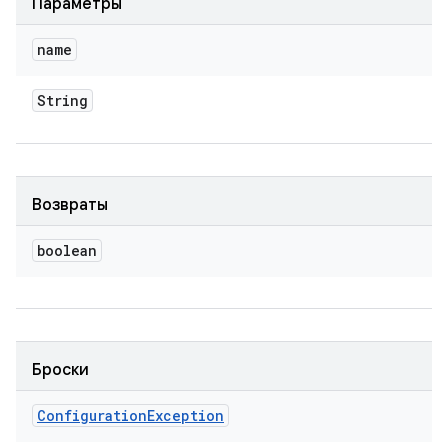
Параметры
name
String
Возвраты
boolean
Броски
Configuration
Exception