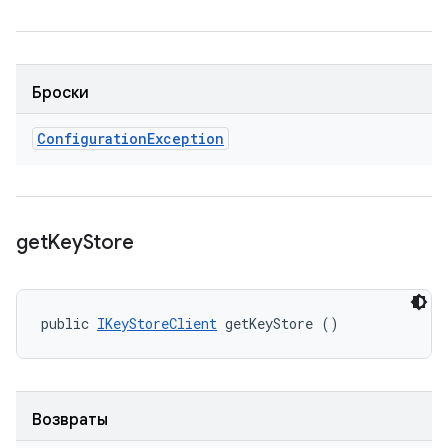
Броски
Configuration
Exception
get
Key
Store
public 
IKeyStoreClient
 getKeyStore ()
Возвраты