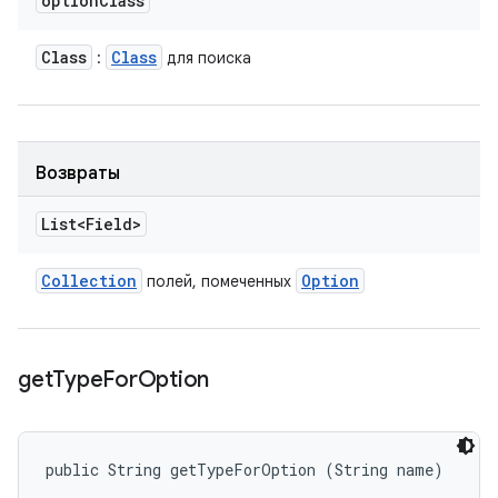
option
Class
Class
Class
:
для поиска
Возвраты
List<Field>
Collection
Option
полей, помеченных
get
Type
For
Option
public String getTypeForOption (String name)