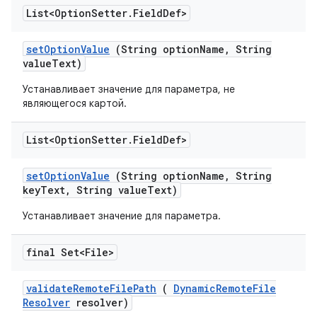
List<Option
Setter
.
Field
Def>
set
Option
Value
(String option
Name
,
String
value
Text)
Устанавливает значение для параметра, не
являющегося картой.
List<Option
Setter
.
Field
Def>
set
Option
Value
(String option
Name
,
String
key
Text
,
String value
Text)
Устанавливает значение для параметра.
final Set<File>
validate
Remote
File
Path
(
Dynamic
Remote
File
Resolver
resolver)