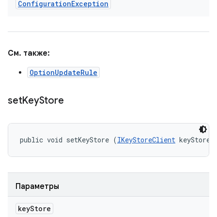
Configuration
Exception
См. также:
OptionUpdateRule
set
Key
Store
public void setKeyStore (
IKeyStoreClient
 keyStore)
Параметры
key
Store