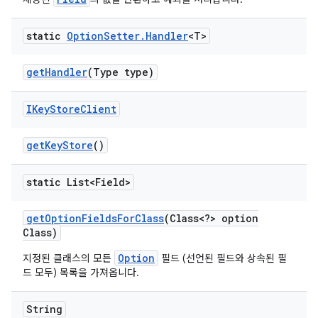
static
Option
Setter
.
Handler
<T>
get
Handler
(Type type)
IKey
Store
Client
get
Key
Store
()
static List<Field>
get
Option
Fields
For
Class
(Class<?> option
Class)
Option
지정된 클래스의 모든
필드 (선언된 필드와 상속된 필
드 모두) 목록을 가져옵니다.
String