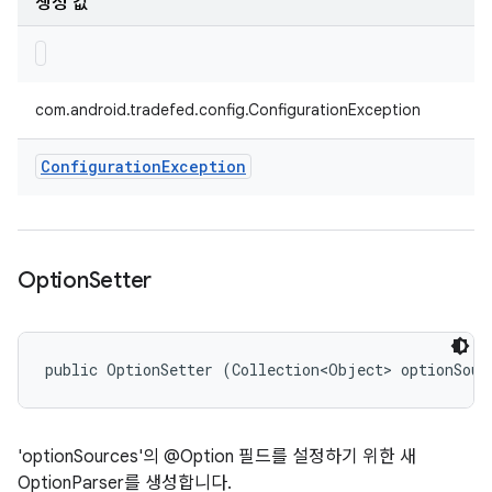
생성 값
com.android.tradefed.config.ConfigurationException
Configuration
Exception
Option
Setter
public OptionSetter (Collection<Object> optionSour
'optionSources'의 @Option 필드를 설정하기 위한 새
OptionParser를 생성합니다.