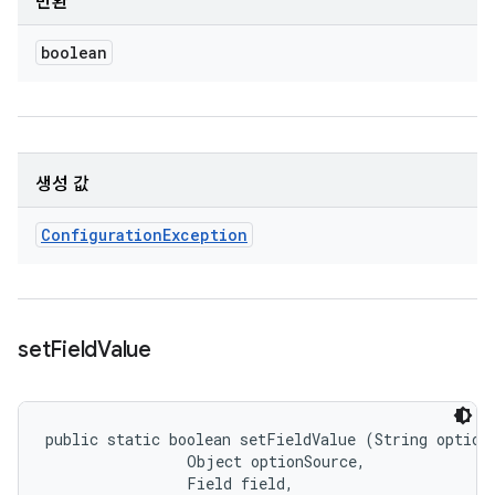
반환
boolean
생성 값
Configuration
Exception
set
Field
Value
public static boolean setFieldValue (String optionN
                Object optionSource, 

                Field field, 
