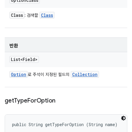
option
Class
Class
Class
: 검색할
반환
List<Field>
Option
Collection
로 주석이 지정된 필드의
get
Type
For
Option
public String getTypeForOption (String name)