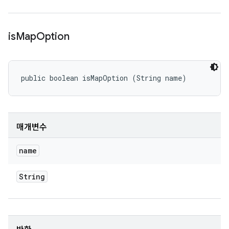
is
Map
Option
public boolean isMapOption (String name)
매개변수
name
String