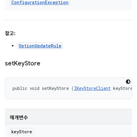
Configuration
Exception
참고:
OptionUpdateRule
set
Key
Store
public void setKeyStore (
IKeyStoreClient
 keyStore)
매개변수
key
Store