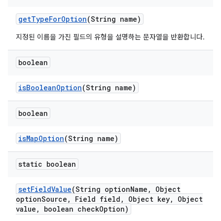
get
Type
For
Option
(String name)
지정된 이름을 가진 필드의 유형을 설명하는 문자열을 반환합니다.
boolean
is
Boolean
Option
(String name)
boolean
is
Map
Option
(String name)
static boolean
set
Field
Value
(String option
Name
,
Object
option
Source
,
Field field
,
Object key
,
Object
value
,
boolean check
Option)