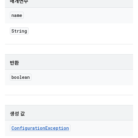
매개변수
name
String
반환
boolean
생성 값
Configuration
Exception