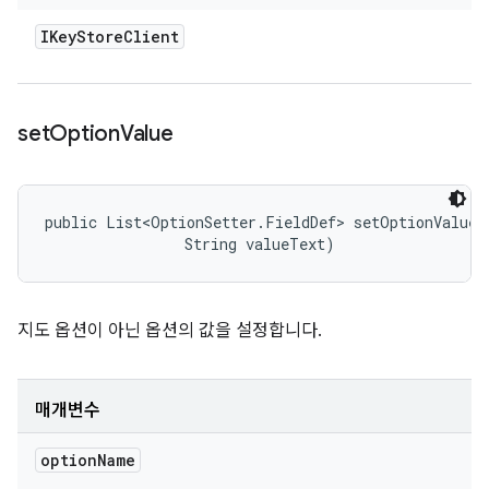
IKey
Store
Client
set
Option
Value
public List<OptionSetter.FieldDef> setOptionValue (
                String valueText)
지도 옵션이 아닌 옵션의 값을 설정합니다.
매개변수
option
Name