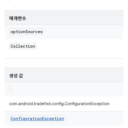
매개변수
option
Sources
Collection
생성 값
com.android.tradefed.config.ConfigurationException
Configuration
Exception