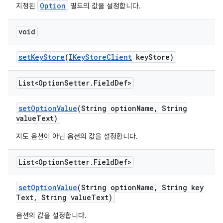
Option
지정된
필드의 값을 설정합니다.
void
set
Key
Store
(
IKey
Store
Client
key
Store)
List<Option
Setter
.
Field
Def>
set
Option
Value
(String option
Name
,
String
value
Text)
지도 옵션이 아닌 옵션의 값을 설정합니다.
List<Option
Setter
.
Field
Def>
set
Option
Value
(String option
Name
,
String key
Text
,
String value
Text)
옵션의 값을 설정합니다.