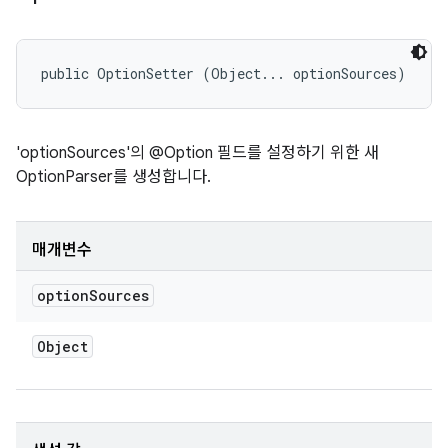
public OptionSetter (Object... optionSources)
'optionSources'의 @Option 필드를 설정하기 위한 새
OptionParser를 생성합니다.
매개변수
option
Sources
Object