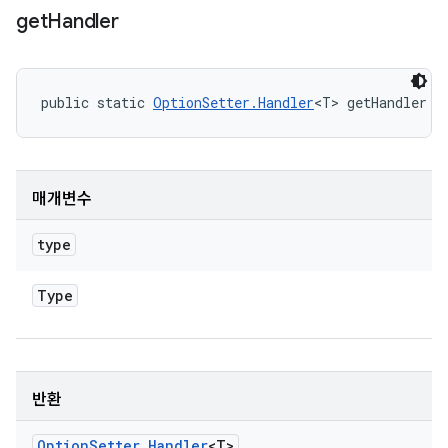
get
Handler
public static 
OptionSetter.Handler
<T> getHandler (
매개변수
type
Type
반환
Option
Setter
.
Handler
<T>