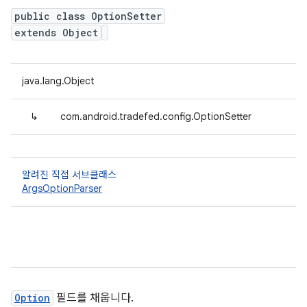
public class OptionSetter
extends Object
java.lang.Object
↳
com.android.tradefed.config.OptionSetter
알려진 직접 서브클래스
ArgsOptionParser
Option
필드를 채웁니다.