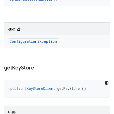
생성 값
Configuration
Exception
get
Key
Store
public 
IKeyStoreClient
 getKeyStore ()
반환