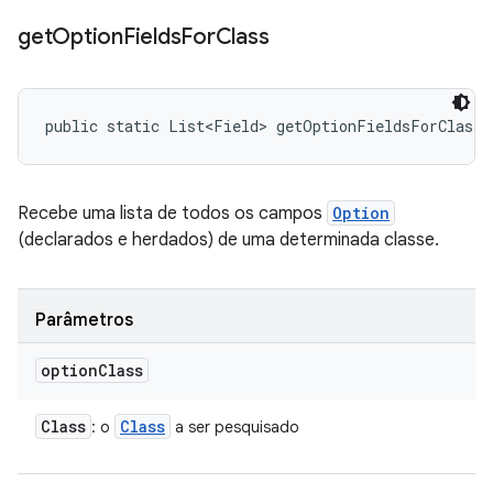
get
Option
Fields
For
Class
public static List<Field> getOptionFieldsForClass 
Recebe uma lista de todos os campos
Option
(declarados e herdados) de uma determinada classe.
Parâmetros
option
Class
Class
Class
: o
a ser pesquisado