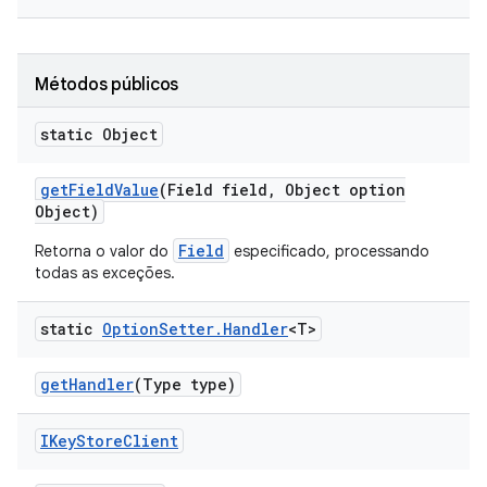
Métodos públicos
static Object
get
Field
Value
(Field field
,
Object option
Object)
Field
Retorna o valor do
especificado, processando
todas as exceções.
static
Option
Setter
.
Handler
<T>
get
Handler
(Type type)
IKey
Store
Client