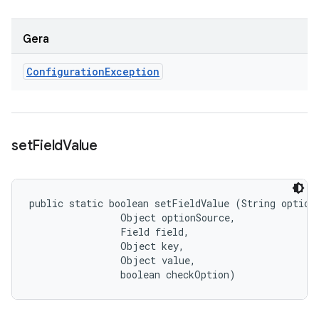
Gera
Configuration
Exception
set
Field
Value
public static boolean setFieldValue (String optionN
                Object optionSource, 

                Field field, 

                Object key, 

                Object value, 

                boolean checkOption)