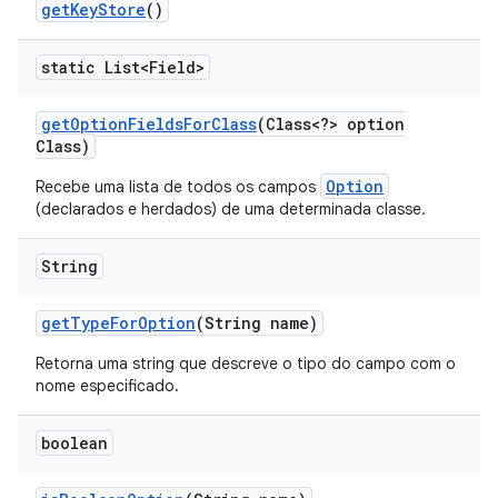
get
Key
Store
()
static List<Field>
get
Option
Fields
For
Class
(Class<?> option
Class)
Option
Recebe uma lista de todos os campos
(declarados e herdados) de uma determinada classe.
String
get
Type
For
Option
(String name)
Retorna uma string que descreve o tipo do campo com o
nome especificado.
boolean