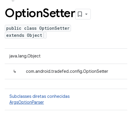
Option
Setter
public class OptionSetter
extends Object
java.lang.Object
↳
com.android.tradefed.config.OptionSetter
Subclasses diretas conhecidas
ArgsOptionParser