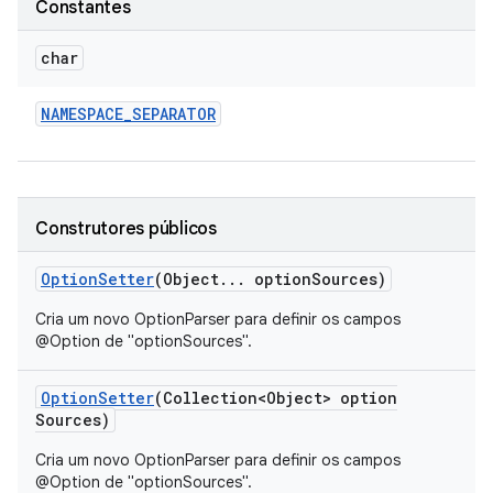
Constantes
char
NAMESPACE
_
SEPARATOR
Construtores públicos
Option
Setter
(Object
.
.
.
option
Sources)
Cria um novo OptionParser para definir os campos
@Option de "optionSources".
Option
Setter
(Collection<Object> option
Sources)
Cria um novo OptionParser para definir os campos
@Option de "optionSources".