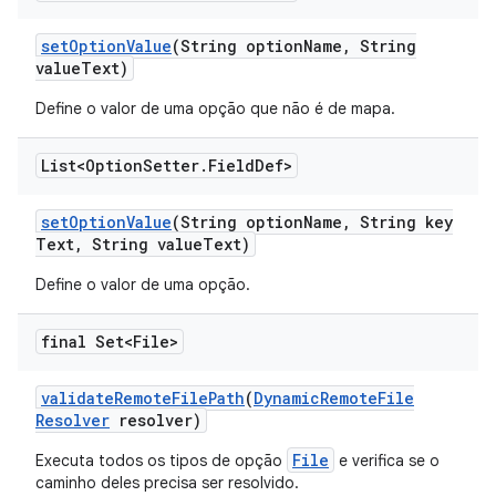
set
Option
Value
(String option
Name
,
String
value
Text)
Define o valor de uma opção que não é de mapa.
List<Option
Setter
.
Field
Def>
set
Option
Value
(String option
Name
,
String key
Text
,
String value
Text)
Define o valor de uma opção.
final Set<File>
validate
Remote
File
Path
(
Dynamic
Remote
File
Resolver
resolver)
File
Executa todos os tipos de opção
e verifica se o
caminho deles precisa ser resolvido.