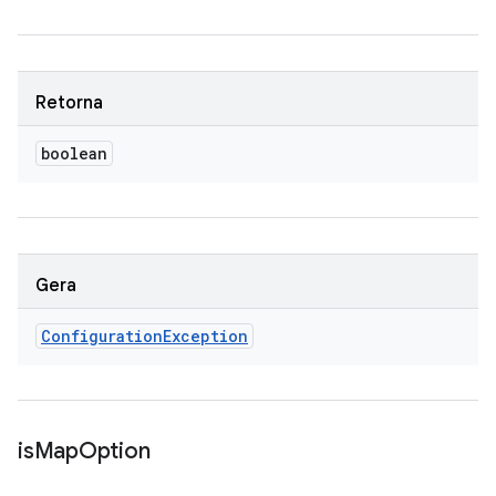
Retorna
boolean
Gera
Configuration
Exception
is
Map
Option