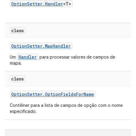
Option
Setter
.
Handler
<T>
class
Option
Setter
.
Map
Handler
Handler
Um
para processar valores de campos de
mapa.
class
Option
Setter
.
Option
Fields
For
Name
Contêiner para a lista de campos de opção com o nome
especificado.