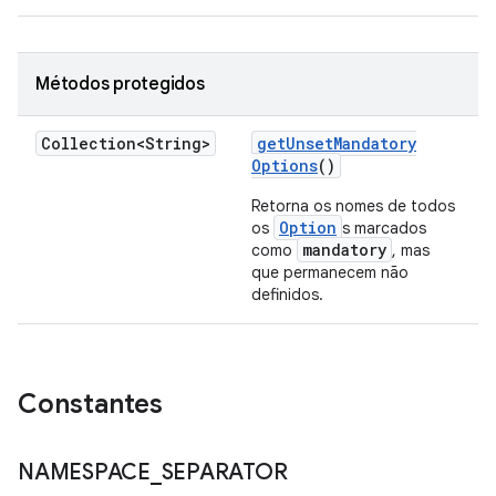
Métodos protegidos
Collection<String>
get
Unset
Mandatory
Options
()
Retorna os nomes de todos
Option
os
s marcados
mandatory
como
, mas
que permanecem não
definidos.
Constantes
NAMESPACE
_
SEPARATOR