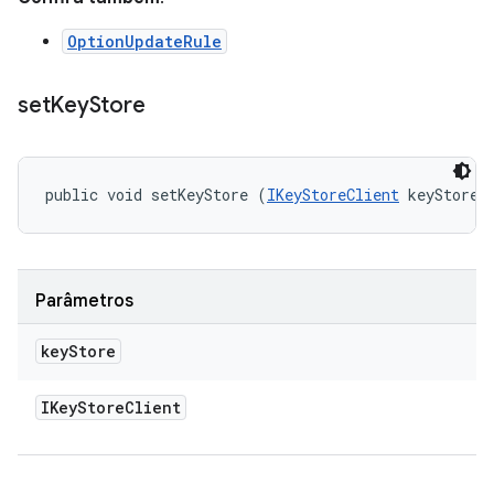
OptionUpdateRule
set
Key
Store
public void setKeyStore (
IKeyStoreClient
 keyStore)
Parâmetros
key
Store
IKey
Store
Client