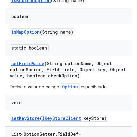
is
Boolean
Option
(String name)
boolean
is
Map
Option
(String name)
static boolean
set
Field
Value
(String option
Name
,
Object
option
Source
,
Field field
,
Object key
,
Object
value
,
boolean check
Option)
Option
Define o valor do campo
especificado.
void
set
Key
Store
(
IKey
Store
Client
key
Store)
List<Option
Setter
.
Field
Def>