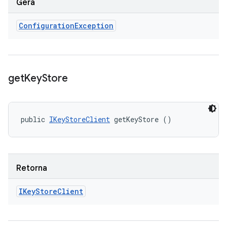
Gera
Configuration
Exception
get
Key
Store
public 
IKeyStoreClient
 getKeyStore ()
Retorna
IKey
Store
Client