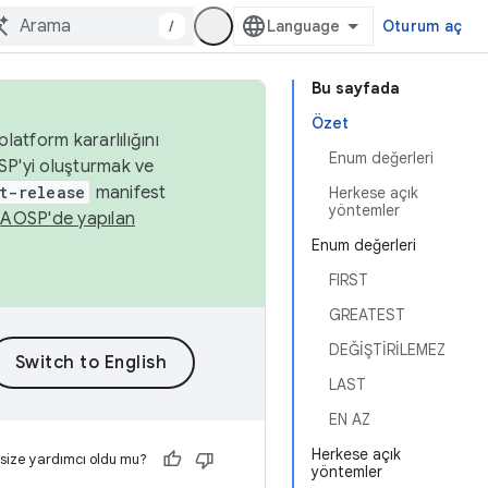
/
Oturum aç
Bu sayfada
Özet
latform kararlılığını
Enum değerleri
SP'yi oluşturmak ve
t-release
manifest
Herkese açık
yöntemler
n
AOSP'de yapılan
Enum değerleri
FIRST
GREATEST
DEĞİŞTİRİLEMEZ
LAST
EN AZ
Herkese açık
 size yardımcı oldu mu?
yöntemler