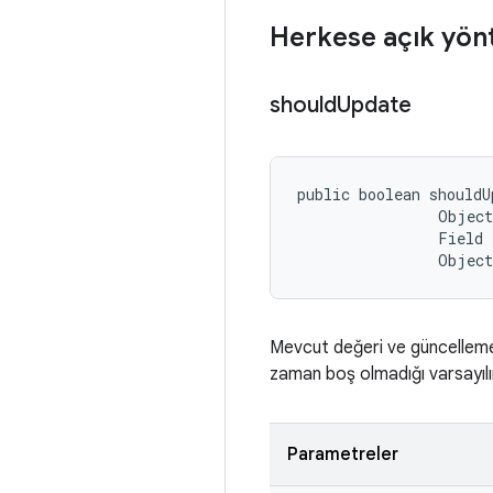
Herkese açık yön
should
Update
public boolean shouldU
                Object
                Field 
                Objec
Mevcut değeri ve güncelleme 
zaman boş olmadığı varsayılı
Parametreler