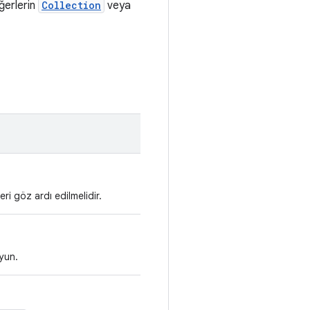
ğerlerin
Collection
veya
ri göz ardı edilmelidir.
uyun.