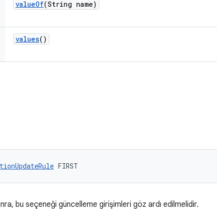
value
Of
(String name)
values
()
tionUpdateRule
 FIRST
ra, bu seçeneği güncelleme girişimleri göz ardı edilmelidir.