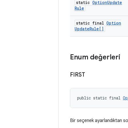
static
Option
Update
Rule
static final
Option
Update
Rule[]
Enum değerleri
FIRST
public static final 
Op
Bir seçenek ayarlandıktan son