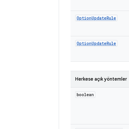
Option
Update
Rule
Option
Update
Rule
Herkese açık yöntemler
boolean