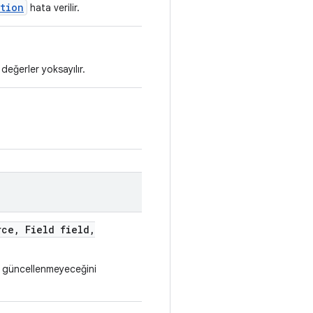
tion
hata verilir.
değerler yoksayılır.
rce
,
Field field
,
p güncellenmeyeceğini