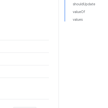
shouldUpdate
valueOf
values