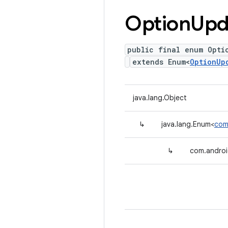
Option
Upd
public final enum Opti
extends Enum<
OptionUp
java.lang.Object
↳
java.lang.Enum<
com
↳
com.androi