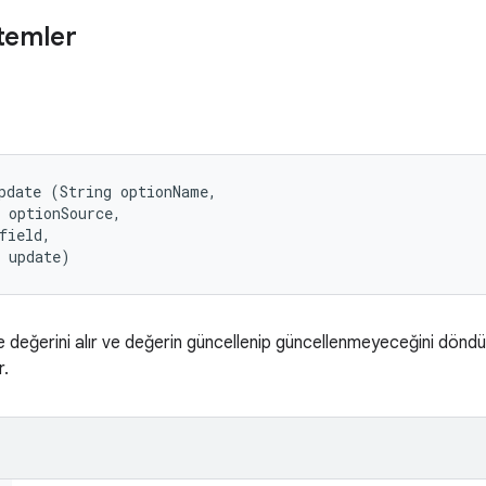
temler
pdate (String optionName, 

 optionSource, 

field, 

t update)
değerini alır ve değerin güncellenip güncellenmeyeceğini döndü
r.