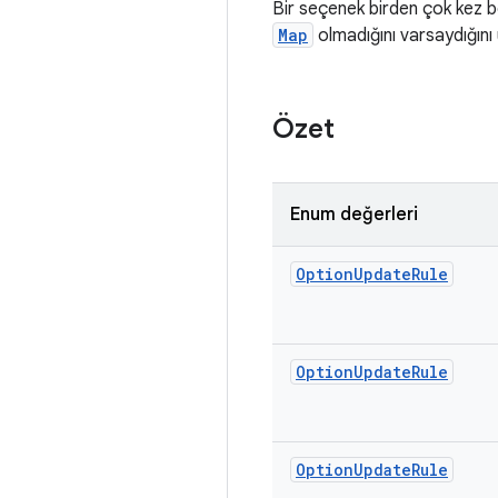
Bir seçenek birden çok kez be
Map
olmadığını varsaydığını
Özet
Enum değerleri
Option
Update
Rule
Option
Update
Rule
Option
Update
Rule