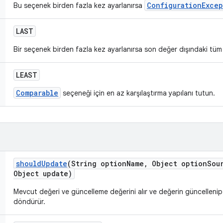
ConfigurationExcep
Bu seçenek birden fazla kez ayarlanırsa
LAST
Bir seçenek birden fazla kez ayarlanırsa son değer dışındaki tüm 
LEAST
Comparable
seçeneği için en az karşılaştırma yapılanı tutun.
should
Update
(String option
Name
,
Object option
Sou
Object update)
Mevcut değeri ve güncelleme değerini alır ve değerin güncelleni
döndürür.