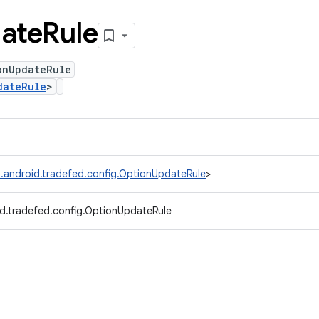
ate
Rule
onUpdateRule
dateRule
>
.android.tradefed.config.OptionUpdateRule
>
d.tradefed.config.OptionUpdateRule