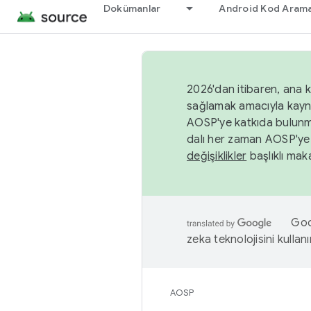
Dokümanlar
Android Kod Arama
2026'dan itibaren, ana k
sağlamak amacıyla kayn
AOSP'ye katkıda bulunm
dalı her zaman AOSP'ye 
değişiklikler
başlıklı maka
Goog
zeka teknolojisini kullanı
AOSP