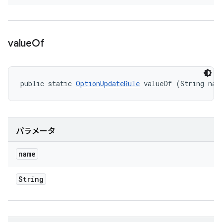
value
Of
public static 
OptionUpdateRule
 valueOf (String nam
パラメータ
name
String