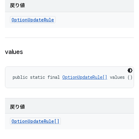
戻り値
Option
Update
Rule
values
public static final 
OptionUpdateRule[]
 values ()
戻り値
Option
Update
Rule[]