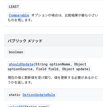
LEAST
Comparable
オプションの場合は、比較結果が最も小さい
ものを残します。
パブリック メソッド
boolean
should
Update
(String option
Name
,
Object
option
Source
,
Field field
,
Object update)
現在の値と更新値を受け取り、値を更新する必要があるかど
うかを返します。
static
Option
Update
Rule
value
Of
(String name)