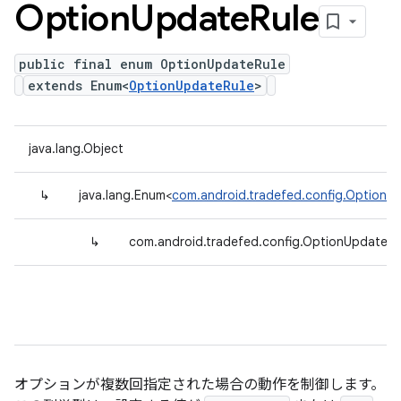
Option
Update
Rule
public final enum OptionUpdateRule
extends Enum<
OptionUpdateRule
>
java.lang.Object
↳
java.lang.Enum<
com.android.tradefed.config.OptionU
↳
com.android.tradefed.config.OptionUpdateRu
オプションが複数回指定された場合の動作を制御します。