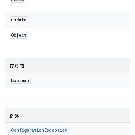
update
Object
戻り値
boolean
例外
Configuration
Exception