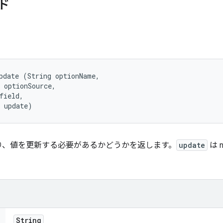
ド
pdate (String optionName, 

 optionSource, 

field, 

t update)
り、値を更新する必要があるかどうかを返します。
update
は 
String