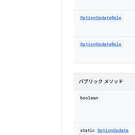
Option
Update
Rule
Option
Update
Rule
パブリック メソッド
boolean
static
Option
Update