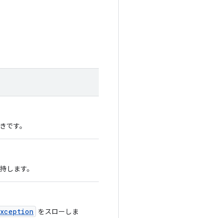
べきです。
保持します。
Exception
をスローしま