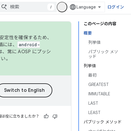
/
ログイン
このページの内容
概要
の安定性を確保するため、
列挙値
投稿には、
android-
、常に AOSP にプッシ
パブリック メソ
ッド
さい。
列挙値
最初
GREATEST
IMMUTABLE
LAST
LEAST
報は役に立ちましたか？
パブリック メソッド