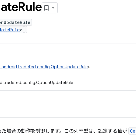
ate
Rule
onUpdateRule
dateRule
>
.android.tradefed.config.OptionUpdateRule
>
d.tradefed.config.OptionUpdateRule
れた場合の動作を制御します。この列挙型は、設定する値が
Co