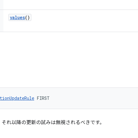
values
()
tionUpdateRule
 FIRST
、それ以降の更新の試みは無視されるべきです。