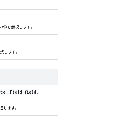
の値を無視します。
を残します。
rce
,
Field field
,
返します。