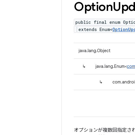
Option
Upd
public final enum Opti
extends Enum<
OptionUp
java.lang.Object
↳
java.lang.Enum<
com
↳
com.androi
オプションが複数回指定さ