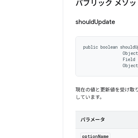
パブリック メソッ
should
Update
public boolean shouldU
                Object
                Field 
                Objec
現在の値と更新値を受け取
しています。
パラメータ
option
Name