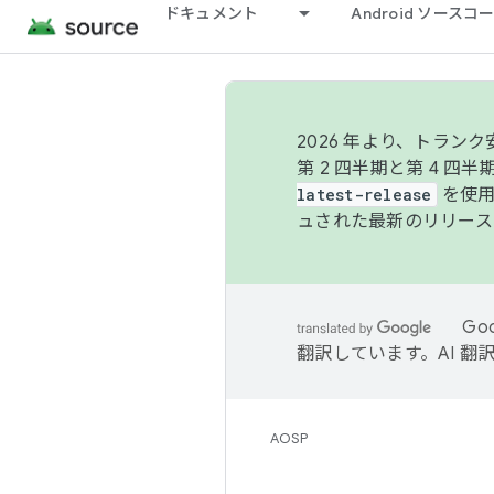
ドキュメント
Android ソース
2026 年より、トラ
第 2 四半期と第 4 四
latest-release
を使用
ュされた最新のリリース
Go
翻訳しています。AI 
AOSP