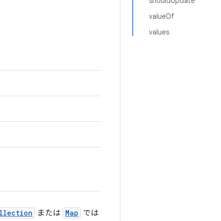
shouldUpdate
valueOf
values
llection
または
Map
では