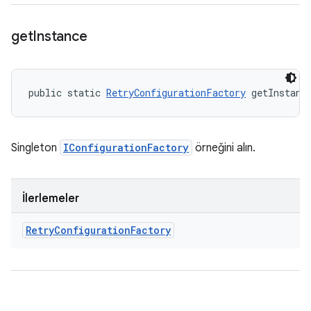
get
Instance
public static 
RetryConfigurationFactory
 getInstanc
Singleton
IConfigurationFactory
örneğini alın.
İlerlemeler
Retry
Configuration
Factory