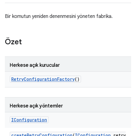
Bir komutun yeniden denenmesini yöneten fabrika.
Özet
Herkese açık kurucular
Retry
Configuration
Factory
()
Herkese açık yöntemler
IConfiguration
create
Retry
Configuration
(
IConfiguration
retry