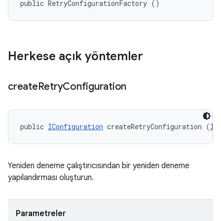
public RetryConfigurationFactory ()
Herkese açık yöntemler
create
Retry
Configuration
public 
IConfiguration
 createRetryConfiguration (
IC
Yeniden deneme çalıştırıcısından bir yeniden deneme
yapılandırması oluşturun.
Parametreler