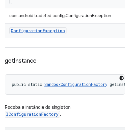
com.android.tradefed.config.ConfigurationException
Configuration
Exception
get
Instance
public static 
SandboxConfigurationFactory
 getInsta
Receba a instância de singleton
IConfigurationFactory
.