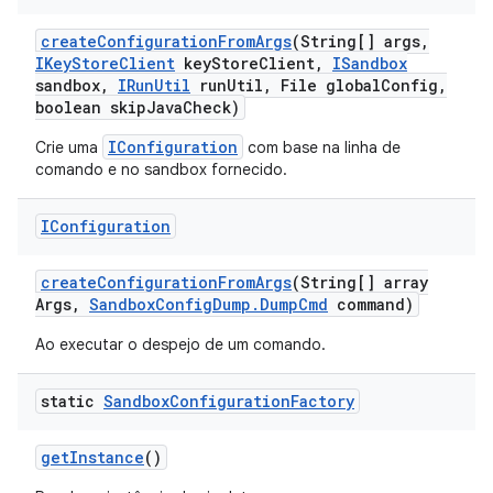
create
Configuration
From
Args
(String[] args
,
IKey
Store
Client
key
Store
Client
,
ISandbox
sandbox
,
IRun
Util
run
Util
,
File global
Config
,
boolean skip
Java
Check)
IConfiguration
Crie uma
com base na linha de
comando e no sandbox fornecido.
IConfiguration
create
Configuration
From
Args
(String[] array
Args
,
Sandbox
Config
Dump
.
Dump
Cmd
command)
Ao executar o despejo de um comando.
static
Sandbox
Configuration
Factory
get
Instance
()