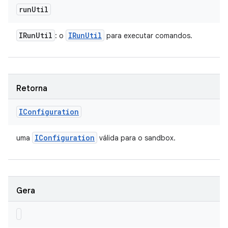
run
Util
IRun
Util
IRun
Util
: o
para executar comandos.
Retorna
IConfiguration
IConfiguration
uma
válida para o sandbox.
Gera