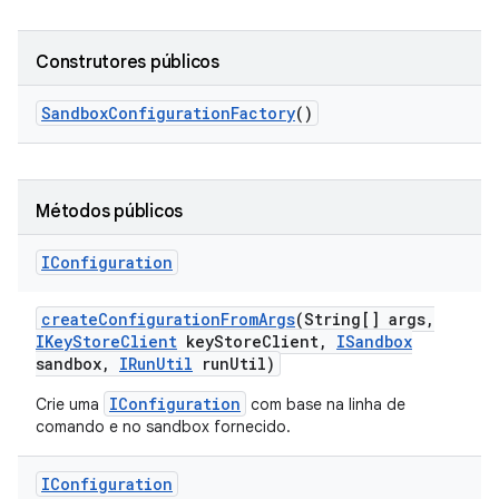
Construtores públicos
Sandbox
Configuration
Factory
()
Métodos públicos
IConfiguration
create
Configuration
From
Args
(String[] args
,
IKey
Store
Client
key
Store
Client
,
ISandbox
sandbox
,
IRun
Util
run
Util)
IConfiguration
Crie uma
com base na linha de
comando e no sandbox fornecido.
IConfiguration