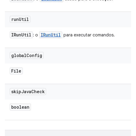
run
Util
IRun
Util
IRun
Util
: o
para executar comandos.
global
Config
File
skip
Java
Check
boolean