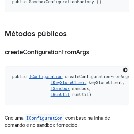
public SandboxConfigurationFactory ()
Métodos públicos
create
Configuration
From
Args
public 
IConfiguration
 createConfigurationFromArgs (
IKeyStoreClient
 keyStoreClient, 

ISandbox
 sandbox, 

IRunUtil
 runUtil)
Crie uma
IConfiguration
com base na linha de
comando e no sandbox fornecido.