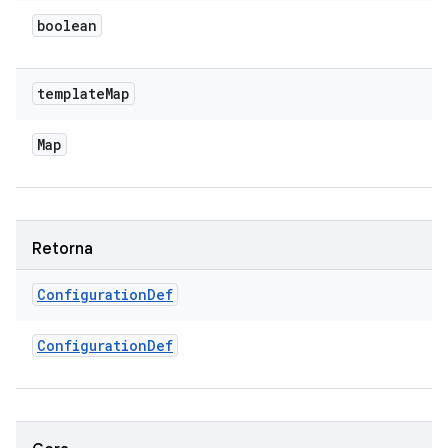
boolean
template
Map
Map
Retorna
Configuration
Def
Configuration
Def