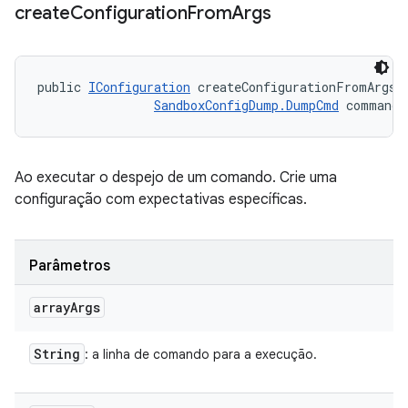
create
Configuration
From
Args
public 
IConfiguration
 createConfigurationFromArgs (
SandboxConfigDump.DumpCmd
 command)
Ao executar o despejo de um comando. Crie uma
configuração com expectativas específicas.
Parâmetros
array
Args
String
: a linha de comando para a execução.