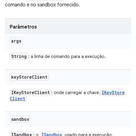
comando e no sandbox fornecido.
Parâmetros
args
String
: a linha de comando para a execução.
key
Store
Client
IKey
Store
Client
IKey
Store
: onde carregar a chave.
Client
sandbox
ISandbox
ISandbox
: o
usado para a execução.