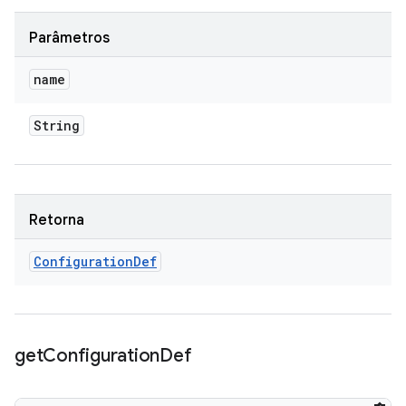
Parâmetros
name
String
Retorna
Configuration
Def
get
Configuration
Def