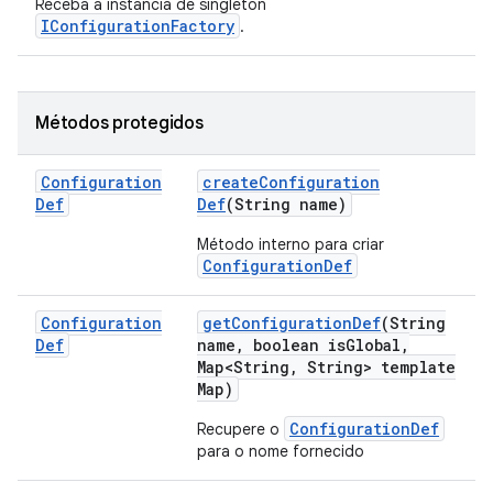
Receba a instância de singleton
IConfigurationFactory
.
Métodos protegidos
Configuration
create
Configuration
Def
Def
(String name)
Método interno para criar
ConfigurationDef
Configuration
get
Configuration
Def
(String
Def
name
,
boolean is
Global
,
Map<String
,
String> template
Map)
ConfigurationDef
Recupere o
para o nome fornecido