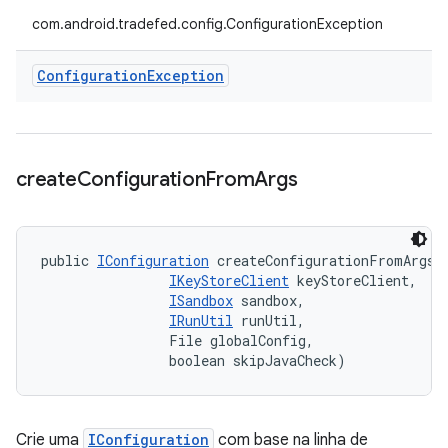
com.android.tradefed.config.ConfigurationException
Configuration
Exception
create
Configuration
From
Args
public 
IConfiguration
 createConfigurationFromArgs (
IKeyStoreClient
 keyStoreClient, 

ISandbox
 sandbox, 

IRunUtil
 runUtil, 

                File globalConfig, 

                boolean skipJavaCheck)
Crie uma
IConfiguration
com base na linha de