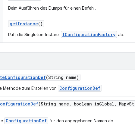
Beim Ausführen des Dumps für einen Befehl.
get
Instance
()
IConfigurationFactory
Ruft die Singleton-Instanz
ab.
te
Configuration
Def
(String name)
ConfigurationDef
ne Methode zum Erstellen von
onfiguration
Def
(String name
,
boolean is
Global
,
Map<St
ConfigurationDef
die
für den angegebenen Namen ab.