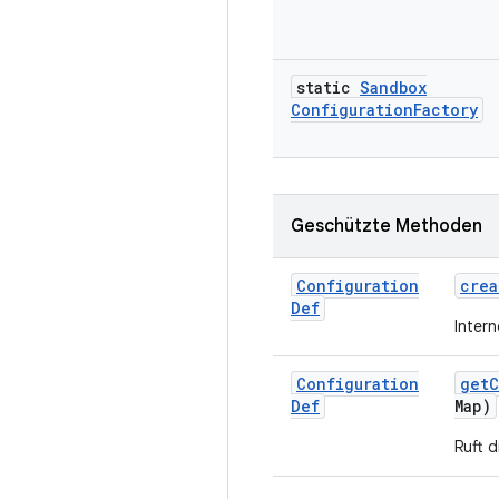
static
Sandbox
Configuration
Factory
Geschützte Methoden
Configuration
crea
Def
Inter
Configuration
get
C
Def
Map)
Ruft 