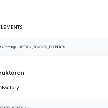
ELEMENTS
et<String> OPTION_IGNORED_ELEMENTS
truktoren
n
Factory
ationFactory ()