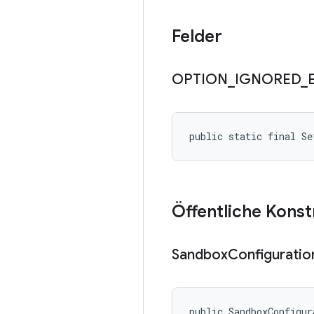
Felder
OPTION
_
IGNORED
_
public static final S
Öffentliche Kons
Sandbox
Configuratio
public SandboxConfigur