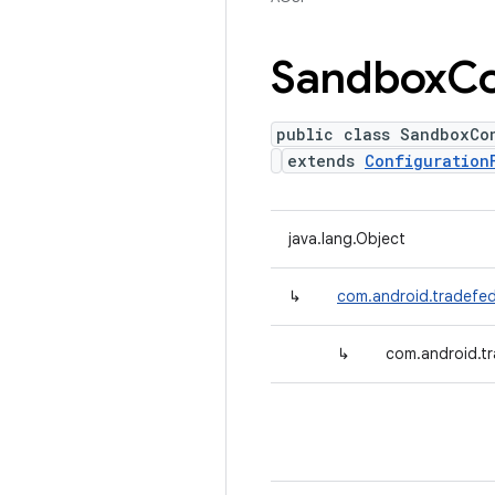
Sandbox
Co
public class SandboxCo
extends
Configuration
java.lang.Object
↳
com.android.tradefed
↳
com.android.t