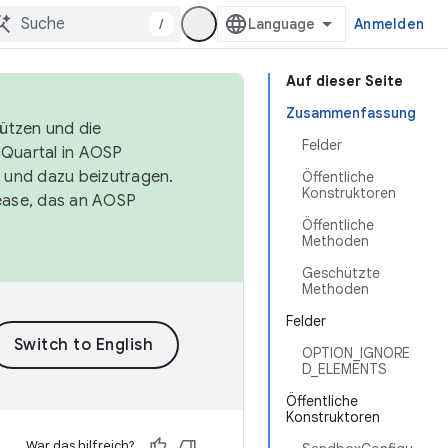
/
Anmelden
Auf dieser Seite
Zusammenfassung
tützen und die
Felder
. Quartal in AOSP
 und dazu beizutragen.
Öffentliche
Konstruktoren
ease, das an AOSP
Öffentliche
Methoden
Geschützte
Methoden
Felder
OPTION_IGNORE
D_ELEMENTS
Öffentliche
Konstruktoren
War das hilfreich?