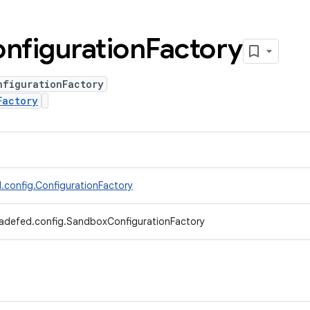
nfiguration
Factory
nfigurationFactory
Factory
.config.ConfigurationFactory
radefed.config.SandboxConfigurationFactory