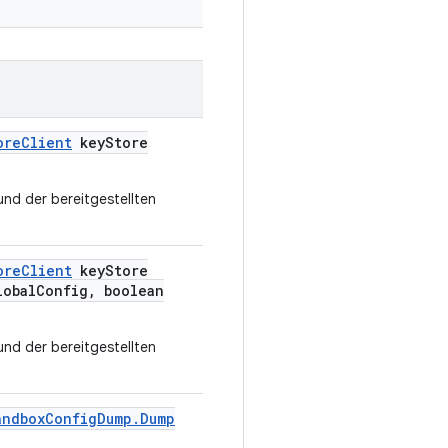
ore
Client
key
Store
und der bereitgestellten
ore
Client
key
Store
obal
Config
,
boolean
und der bereitgestellten
andbox
Config
Dump
.
Dump