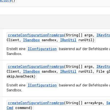
actory
()
create
Configuration
From
Args
(String[] args
,
IKey
St
Client
,
ISandbox
sandbox
,
IRun
Util
run
Util)
IConfiguration
Erstellt eine
basierend auf der Befehlszeile 
Sandbox.
create
Configuration
From
Args
(String[] args
,
IKey
St
Client
,
ISandbox
sandbox
,
IRun
Util
run
Util
,
File gl
skip
Java
Check)
IConfiguration
Erstellt eine
basierend auf der Befehlszeile 
Sandbox.
create
Configuration
From
Args
(String[] array
Args
,
S
Cmd
command)