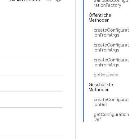
SandboxConfigu
rationFactory
Öffentliche
Methoden
createConfigurat
ionFromArgs
createConfigurat
ionFromArgs
createConfigurat
ionFromArgs
getInstance
Geschützte
Methoden
createConfigurat
ionDef
getConfiguration
Def