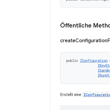
Öffentliche Meth
create
Configuration
public 
IConfiguration
 
IKeySt
ISandb
IRunUt
Erstellt eine
IConfigurati