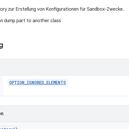
tory zur Erstellung von Konfigurationen für Sandbox-Zwecke.
on dump part to another class
g
OPTION
_
IGNORED
_
ELEMENTS
en