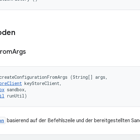
oden
From
Args
createConfigurationFromArgs (String[] args, 

oreClient
 keyStoreClient, 

ox
 sandbox, 

il
 runUtil)
on
basierend auf der Befehlszeile und der bereitgestellten Sa