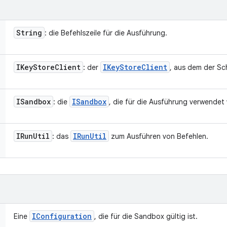
String
: die Befehlszeile für die Ausführung.
IKey
Store
Client
IKey
Store
Client
: der
, aus dem der Sc
ISandbox
ISandbox
: die
, die für die Ausführung verwendet 
IRun
Util
IRun
Util
: das
zum Ausführen von Befehlen.
IConfiguration
Eine
, die für die Sandbox gültig ist.