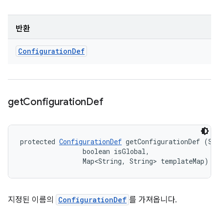
반환
Configuration
Def
get
Configuration
Def
protected 
ConfigurationDef
 getConfigurationDef (Str
                boolean isGlobal, 

                Map<String, String> templateMap)
지정된 이름의
ConfigurationDef
를 가져옵니다.