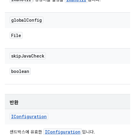
global
Config
File
skip
Java
Check
boolean
반환
IConfiguration
IConfiguration
샌드박스에 유효한
입니다.