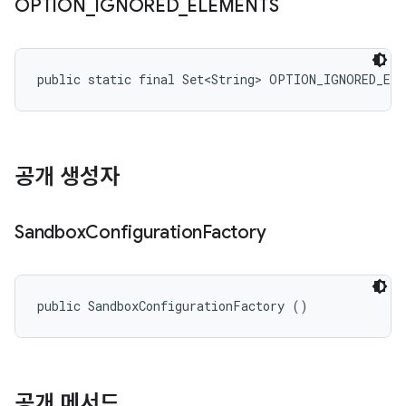
OPTION
_
IGNORED
_
ELEMENTS
public static final Set<String> OPTION_IGNORED_EL
공개 생성자
Sandbox
Configuration
Factory
public SandboxConfigurationFactory ()
공개 메서드