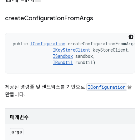
create
Configuration
From
Args
public 
IConfiguration
 createConfigurationFromArgs (
IKeyStoreClient
 keyStoreClient, 

ISandbox
 sandbox, 

IRunUtil
 runUtil)
제공된 명령줄 및 샌드박스를 기반으로
IConfiguration
을
만듭니다.
매개변수
args