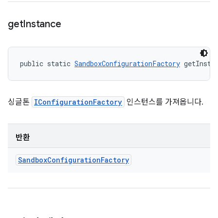
get
Instance
public static 
SandboxConfigurationFactory
 getInsta
싱글톤
IConfigurationFactory
인스턴스를 가져옵니다.
반환
Sandbox
Configuration
Factory