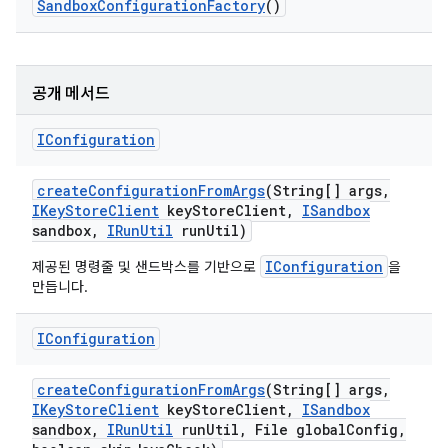
Sandbox
Configuration
Factory
()
공개 메서드
IConfiguration
create
Configuration
From
Args
(String[] args
,
IKey
Store
Client
key
Store
Client
,
ISandbox
sandbox
,
IRun
Util
run
Util)
IConfiguration
제공된 명령줄 및 샌드박스를 기반으로
을
만듭니다.
IConfiguration
create
Configuration
From
Args
(String[] args
,
IKey
Store
Client
key
Store
Client
,
ISandbox
sandbox
,
IRun
Util
run
Util
,
File global
Config
,