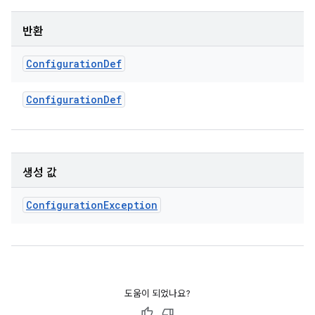
반환
Configuration
Def
Configuration
Def
생성 값
Configuration
Exception
도움이 되었나요?