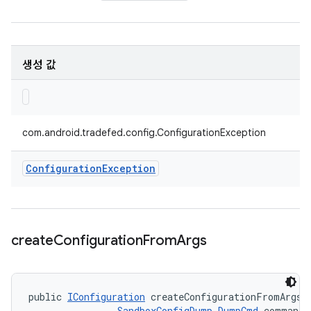
생성 값
com.android.tradefed.config.ConfigurationException
Configuration
Exception
create
Configuration
From
Args
public 
IConfiguration
 createConfigurationFromArgs (
SandboxConfigDump.DumpCmd
 command)