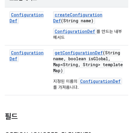
Configuration
create
Configuration
Def
Def
(String name)
ConfigurationDef
를 만드는 내부
메서드
Configuration
get
Configuration
Def
(String
Def
name
,
boolean is
Global
,
Map<String
,
String> template
Map)
ConfigurationDef
지정된 이름의
를 가져옵니다.
필드