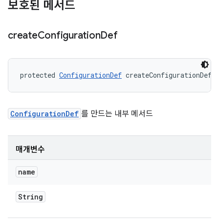
보호된 메서드
create
Configuration
Def
protected 
ConfigurationDef
 createConfigurationDef 
ConfigurationDef
를 만드는 내부 메서드
매개변수
name
String