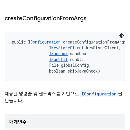
create
Configuration
From
Args
public 
IConfiguration
 createConfigurationFromArgs (
IKeyStoreClient
 keyStoreClient, 

ISandbox
 sandbox, 

IRunUtil
 runUtil, 

                File globalConfig, 

                boolean skipJavaCheck)
제공된 명령줄 및 샌드박스를 기반으로
IConfiguration
을
만듭니다.
매개변수