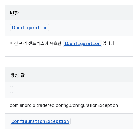
반환
IConfiguration
IConfiguration
버전 관리 샌드박스에 유효한
입니다.
생성 값
com.android.tradefed.config.ConfigurationException
Configuration
Exception