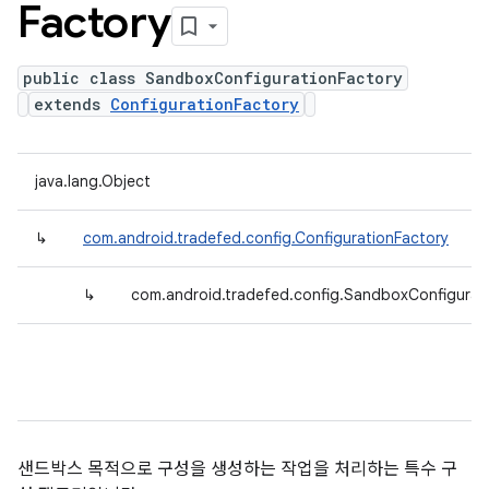
Factory
public class SandboxConfigurationFactory
extends
ConfigurationFactory
java.lang.Object
↳
com.android.tradefed.config.ConfigurationFactory
↳
com.android.tradefed.config.SandboxConfigurat
샌드박스 목적으로 구성을 생성하는 작업을 처리하는 특수 구