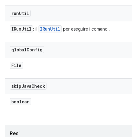
run
Util
IRun
Util
IRun
Util
: il
per eseguire i comandi.
global
Config
File
skip
Java
Check
boolean
Resi