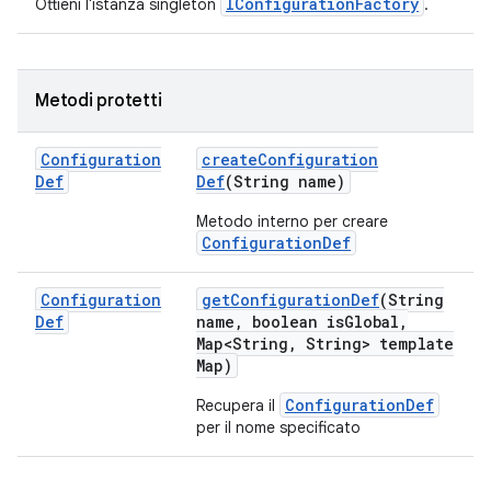
IConfigurationFactory
Ottieni l'istanza singleton
.
Metodi protetti
Configuration
create
Configuration
Def
Def
(String name)
Metodo interno per creare
ConfigurationDef
Configuration
get
Configuration
Def
(String
Def
name
,
boolean is
Global
,
Map<String
,
String> template
Map)
ConfigurationDef
Recupera il
per il nome specificato