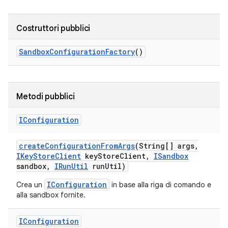
Costruttori pubblici
Sandbox
Configuration
Factory
()
Metodi pubblici
IConfiguration
create
Configuration
From
Args
(String[] args
,
IKey
Store
Client
key
Store
Client
,
ISandbox
sandbox
,
IRun
Util
run
Util)
IConfiguration
Crea un
in base alla riga di comando e
alla sandbox fornite.
IConfiguration