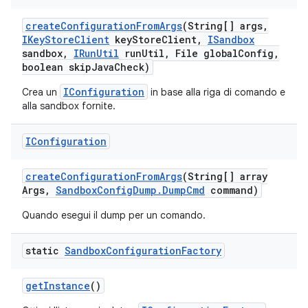
create
Configuration
From
Args
(String[] args
,
IKey
Store
Client
key
Store
Client
,
ISandbox
sandbox
,
IRun
Util
run
Util
,
File global
Config
,
boolean skip
Java
Check)
IConfiguration
Crea un
in base alla riga di comando e
alla sandbox fornite.
IConfiguration
create
Configuration
From
Args
(String[] array
Args
,
Sandbox
Config
Dump
.
Dump
Cmd
command)
Quando esegui il dump per un comando.
static
Sandbox
Configuration
Factory
get
Instance
()