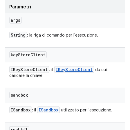
Parametri
args
String
: la riga di comando per l'esecuzione.
key
Store
Client
IKey
Store
Client
IKey
Store
Client
: il
da cui
caricare la chiave.
sandbox
ISandbox
ISandbox
: il
utilizzato per l'esecuzione.
run
Util