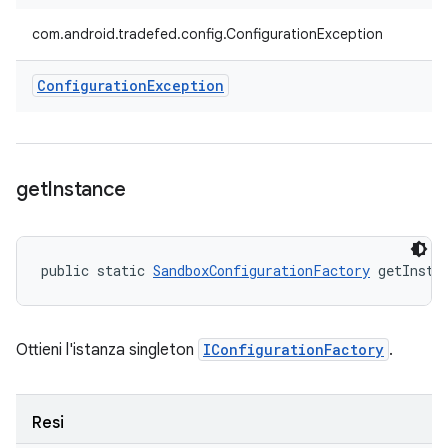
com.android.tradefed.config.ConfigurationException
Configuration
Exception
get
Instance
public static 
SandboxConfigurationFactory
 getInsta
Ottieni l'istanza singleton
IConfigurationFactory
.
Resi