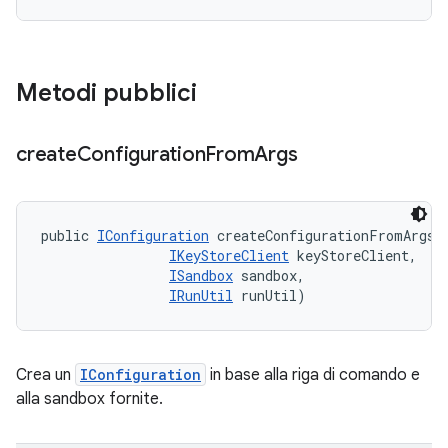
Metodi pubblici
create
Configuration
From
Args
public 
IConfiguration
 createConfigurationFromArgs (
IKeyStoreClient
 keyStoreClient, 

ISandbox
 sandbox, 

IRunUtil
 runUtil)
Crea un
IConfiguration
in base alla riga di comando e
alla sandbox fornite.