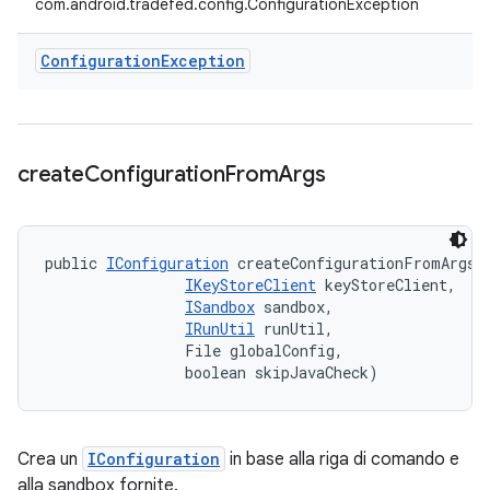
com.android.tradefed.config.ConfigurationException
Configuration
Exception
create
Configuration
From
Args
public 
IConfiguration
 createConfigurationFromArgs (
IKeyStoreClient
 keyStoreClient, 

ISandbox
 sandbox, 

IRunUtil
 runUtil, 

                File globalConfig, 

                boolean skipJavaCheck)
Crea un
IConfiguration
in base alla riga di comando e
alla sandbox fornite.