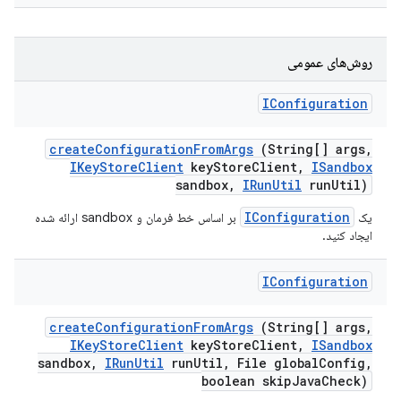
روش‌های عمومی
IConfiguration
create
Configuration
From
Args
(String[] args
,
IKey
Store
Client
key
Store
Client
,
ISandbox
sandbox
,
IRun
Util
run
Util)
IConfiguration
یک
بر اساس خط فرمان و sandbox ارائه شده
ایجاد کنید.
IConfiguration
create
Configuration
From
Args
(String[] args
,
IKey
Store
Client
key
Store
Client
,
ISandbox
sandbox
,
IRun
Util
run
Util
,
File global
Config
,
boolean skip
Java
Check)