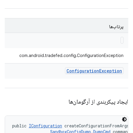
پرتاب‌ها
com.android.tradefed.config.ConfigurationException
Configuration
Exception
ایجاد پیکربندی از آرگومان‌ها
public 
IConfiguration
 createConfigurationFromArgs (
SandboxConfigDump.DumpCmd
 command)