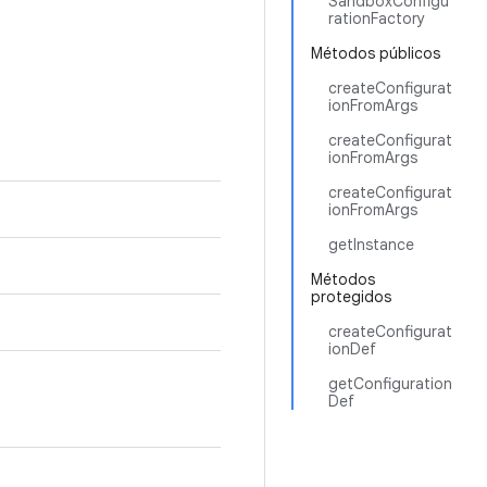
SandboxConfigu
rationFactory
Métodos públicos
createConfigurat
ionFromArgs
createConfigurat
ionFromArgs
createConfigurat
ionFromArgs
getInstance
Métodos
protegidos
createConfigurat
ionDef
getConfiguration
Def