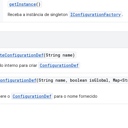
get
Instance
()
IConfigurationFactory
Receba a instância de singleton
.
te
Configuration
Def
(String name)
ConfigurationDef
o interno para criar
onfiguration
Def
(String name
,
boolean is
Global
,
Map<St
ConfigurationDef
ere o
para o nome fornecido