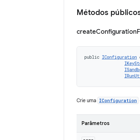
Métodos público
create
Configuration
public 
IConfiguration
 
IKeySt
ISandb
IRunUt
Crie uma
IConfiguration
Parâmetros