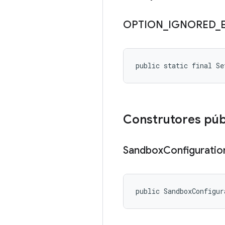
OPTION
_
IGNORED
_
public static final S
Construtores púb
Sandbox
Configuratio
public SandboxConfigur