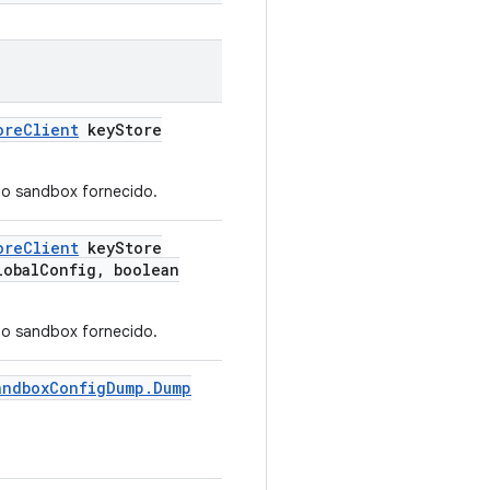
ore
Client
key
Store
o sandbox fornecido.
ore
Client
key
Store
obal
Config
,
boolean
o sandbox fornecido.
andbox
Config
Dump
.
Dump