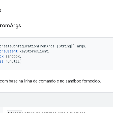
s
From
Args
createConfigurationFromArgs (String[] args, 

oreClient
 keyStoreClient, 

ox
 sandbox, 

il
 runUtil)
com base na linha de comando e no sandbox fornecido.