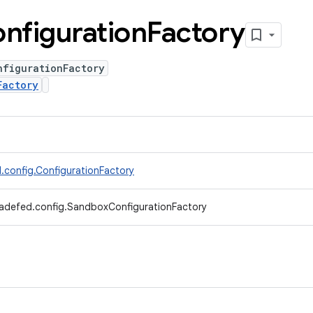
nfiguration
Factory
nfigurationFactory
Factory
.config.ConfigurationFactory
radefed.config.SandboxConfigurationFactory