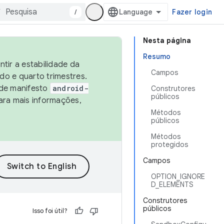
/
Fazer login
Nesta página
Resumo
tir a estabilidade da
Campos
o e quarto trimestres.
 de manifesto
android-
Construtores
públicos
ara mais informações,
Métodos
públicos
Métodos
protegidos
Campos
OPTION_IGNORE
D_ELEMENTS
Construtores
públicos
Isso foi útil?