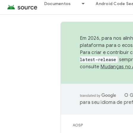
Documentos
Android Code Se
Em 2026, para nos alin
plataforma para o ecos
Para criar e contribuir
latest-release
sempre
consulte
Mudanças no
O G
para seu idioma de pre
AOSP