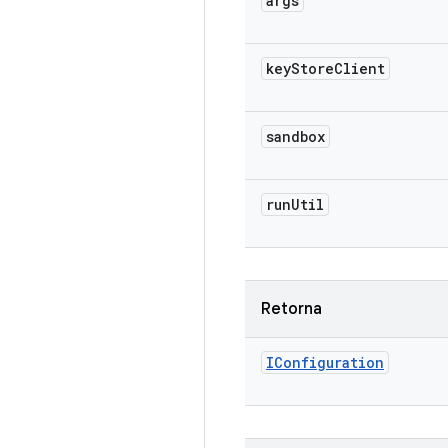
args
key
Store
Client
sandbox
run
Util
Retorna
IConfiguration