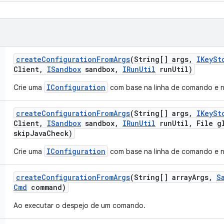
create
Configuration
From
Args
(String[] args
,
IKey
St
Client
,
ISandbox
sandbox
,
IRun
Util
run
Util)
IConfiguration
Crie uma
com base na linha de comando e n
create
Configuration
From
Args
(String[] args
,
IKey
St
Client
,
ISandbox
sandbox
,
IRun
Util
run
Util
,
File gl
skip
Java
Check)
IConfiguration
Crie uma
com base na linha de comando e n
create
Configuration
From
Args
(String[] array
Args
,
S
Cmd
command)
Ao executar o despejo de um comando.