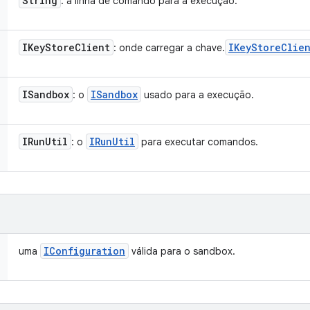
String
: a linha de comando para a execução.
IKey
Store
Client
IKey
Store
Clie
: onde carregar a chave.
ISandbox
ISandbox
: o
usado para a execução.
IRun
Util
IRun
Util
: o
para executar comandos.
IConfiguration
uma
válida para o sandbox.