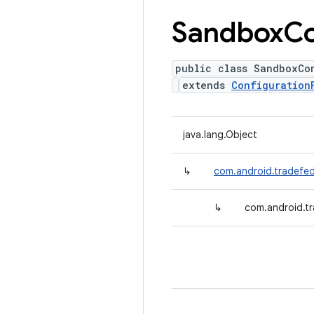
Sandbox
Co
public class SandboxCo
extends
Configuration
java.lang.Object
↳
com.android.tradefed
↳
com.android.t