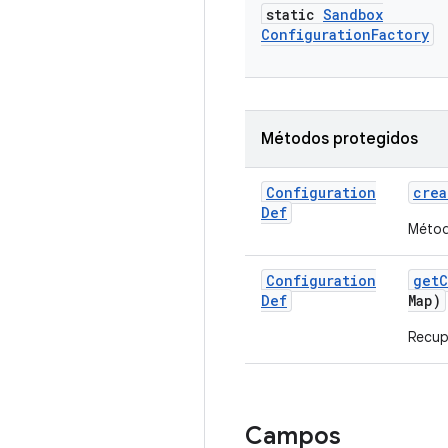
static
Sandbox
Configuration
Factory
Métodos protegidos
Configuration
crea
Def
Métod
Configuration
get
C
Def
Map)
Recup
Campos