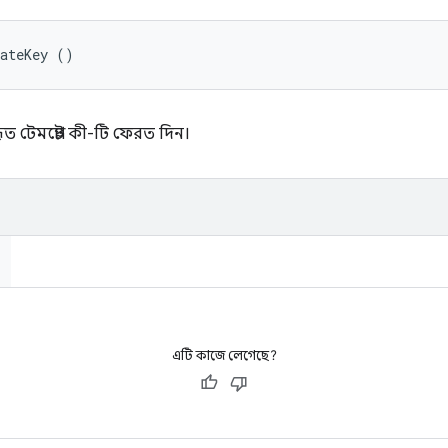
lateKey ()
যবহৃত টেমপ্লেট কী-টি ফেরত দিন।
এটি কাজে লেগেছে?