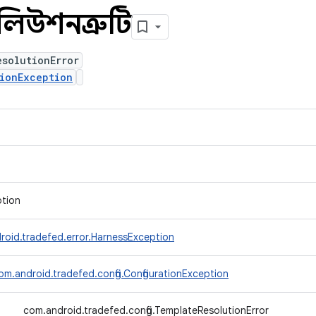
লিউশনত্রুটি
esolutionError
ionException
ption
roid.tradefed.error.HarnessException
om.android.tradefed.config.ConfigurationException
↳
com.android.tradefed.config.TemplateResolutionError