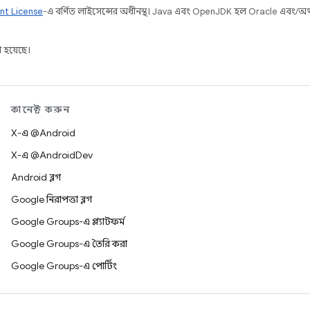
nt License
-এ বর্ণিত লাইসেন্সের অধীনস্থ। Java এবং OpenJDK হল Oracle এবং/অথবা 
 হয়েছে।
কানেক্ট করুন
X-এ @Android
X-এ @AndroidDev
Android ব্লগ
Google নিরাপত্তা ব্লগ
Google Groups-এ প্ল্যাটফর্ম
Google Groups-এ তৈরি করা
Google Groups-এ পোর্টিং