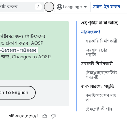
/
সাইন-ইন করুন
এই পৃষ্ঠায় যা যা আছে
সারসংক্ষেপ
েমের জন্য প্ল্যাটফর্মের
সরকারি নির্মাণকারী
 কোড প্রকাশ করব। AOSP
-latest-release
জনসাধারণের
পদ্ধতি
 জন্য,
Changes to AOSP
সরকারি নির্মাণকারী
টেমপ্লেটরেজোলিউ
শনত্রুটি
জনসাধারণের পদ্ধতি
কনফিগারেশন নাম
পান
টেমপ্লেট কী পান
এটি কাজে লেগেছে?