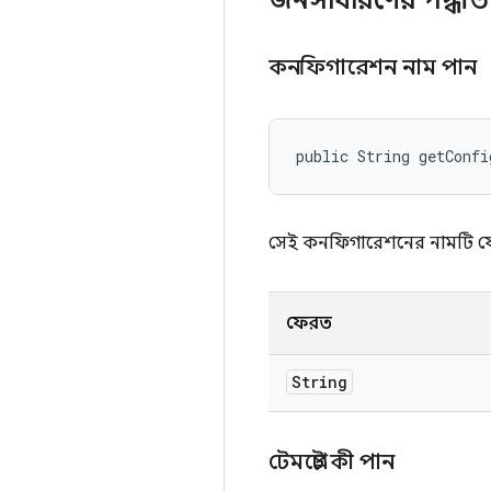
জনসাধারণের পদ্ধতি
কনফিগারেশন নাম পান
public String getConf
সেই কনফিগারেশনের নামটি ফেরত
ফেরত
String
টেমপ্লেট কী পান