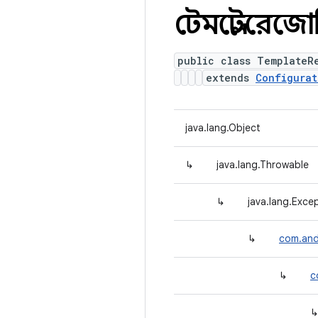
টেমপ্লেটরেজো
public class TemplateR
extends
Configurat
java.lang.Object
↳
java.lang.Throwable
↳
java.lang.Exce
↳
com.and
↳
c