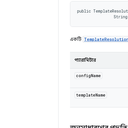
public TemplateResolut
                String
একটি
TemplateResolutio
প্যারামিটার
config
Name
template
Name