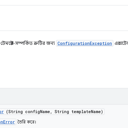
মপ্লেট-সম্পর্কিত ত্রুটির জন্য
ConfigurationException
এক্সটেন
or
(String config
Name
,
String template
Name)
onError
তৈরি করে।