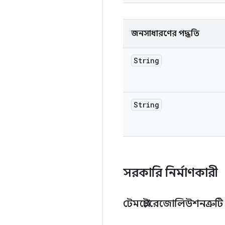
জনসাধারণের পদ্ধতি
String
String
সরকারি নির্মাণকারী
টেমপ্লেটরেজোলিউশনত্রুট