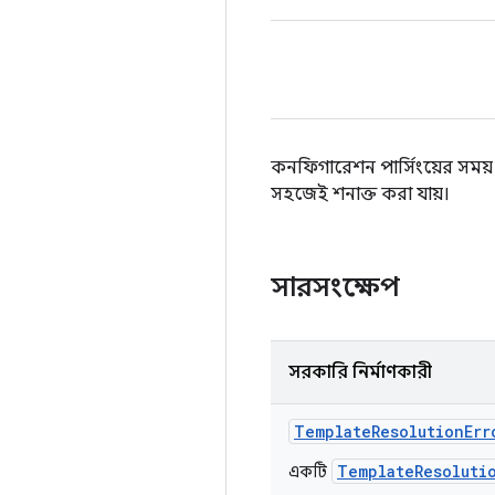
কনফিগারেশন পার্সিংয়ের সময় টে
সহজেই শনাক্ত করা যায়।
সারসংক্ষেপ
সরকারি নির্মাণকারী
Template
Resolution
Err
TemplateResoluti
একটি