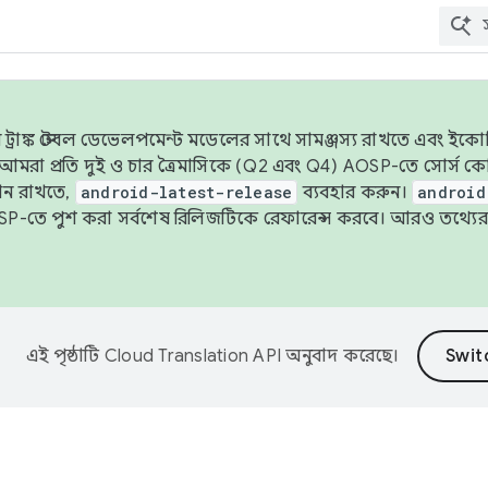
াঙ্ক স্টেবল ডেভেলপমেন্ট মডেলের সাথে সামঞ্জস্য রাখতে এবং ইকোসিস্ট
ে, আমরা প্রতি দুই ও চার ত্রৈমাসিকে (Q2 এবং Q4) AOSP-তে সোর্স
ান রাখতে,
android-latest-release
ব্যবহার করুন।
android
বদা AOSP-তে পুশ করা সর্বশেষ রিলিজটিকে রেফারেন্স করবে। আরও তথ্যের
এই পৃষ্ঠাটি
Cloud Translation API
অনুবাদ করেছে।