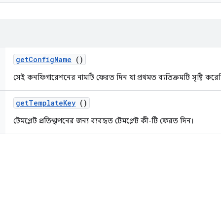
get
Config
Name
()
সেই কনফিগারেশনের নামটি ফেরত দিন যা প্রথমত ব্যতিক্রমটি সৃষ্টি করে
get
Template
Key
()
টেমপ্লেট প্রতিস্থাপনের জন্য ব্যবহৃত টেমপ্লেট কী-টি ফেরত দিন।
ি