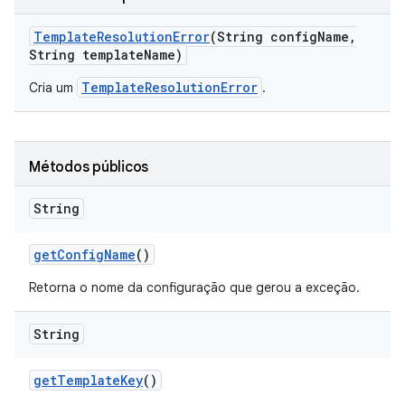
Template
Resolution
Error
(String config
Name
,
String template
Name)
TemplateResolutionError
Cria um
.
Métodos públicos
String
get
Config
Name
()
Retorna o nome da configuração que gerou a exceção.
String
get
Template
Key
()