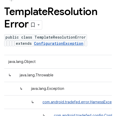
Template
Resolution
Error
public class TemplateResolutionError
extends
ConfigurationException
java.lang.Object
↳
java.lang.Throwable
↳
java.lang.Exception
↳
com.android.tradefed.error.HarnessExcept
↳
com.android.tradefed.config.Config