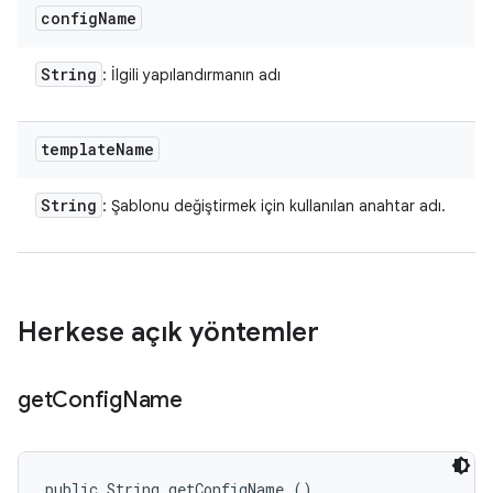
config
Name
String
: İlgili yapılandırmanın adı
template
Name
String
: Şablonu değiştirmek için kullanılan anahtar adı.
Herkese açık yöntemler
get
Config
Name
public String getConfigName ()