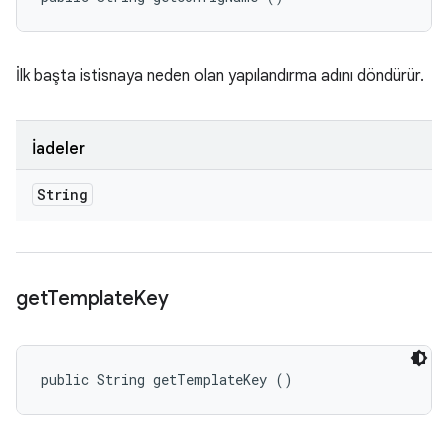
İlk başta istisnaya neden olan yapılandırma adını döndürür.
İadeler
String
get
Template
Key
public String getTemplateKey ()