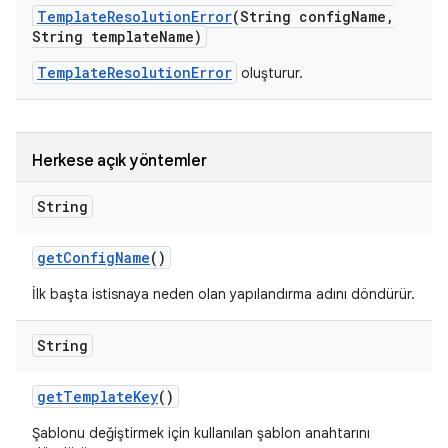
Template
Resolution
Error
(String config
Name
,
String template
Name)
TemplateResolutionError
oluşturur.
Herkese açık yöntemler
String
get
Config
Name
()
İlk başta istisnaya neden olan yapılandırma adını döndürür.
String
get
Template
Key
()
Şablonu değiştirmek için kullanılan şablon anahtarını