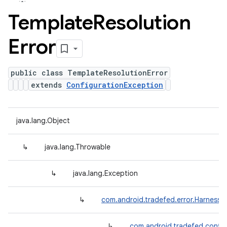
Template
Resolution
Error
public class TemplateResolutionError
extends
ConfigurationException
java.lang.Object
↳
java.lang.Throwable
↳
java.lang.Exception
↳
com.android.tradefed.error.HarnessE
↳
com.android.tradefed.config