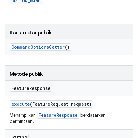
OPTION
_
NAME
Konstruktor publik
Command
Options
Getter
()
Metode publik
Feature
Response
execute
(Feature
Request request)
FeatureResponse
Menampilkan
berdasarkan
permintaan.
String