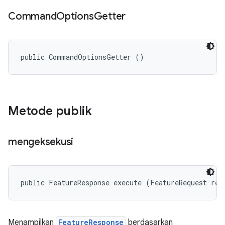
Command
Options
Getter
public CommandOptionsGetter ()
Metode publik
mengeksekusi
public FeatureResponse execute (FeatureRequest req
Menampilkan
FeatureResponse
berdasarkan