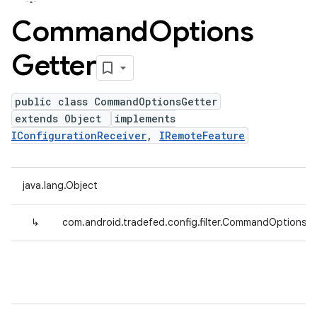
Command
Options
Getter
public class CommandOptionsGetter
extends Object
implements
IConfigurationReceiver
,
IRemoteFeature
java.lang.Object
↳
com.android.tradefed.config.filter.CommandOptionsGe