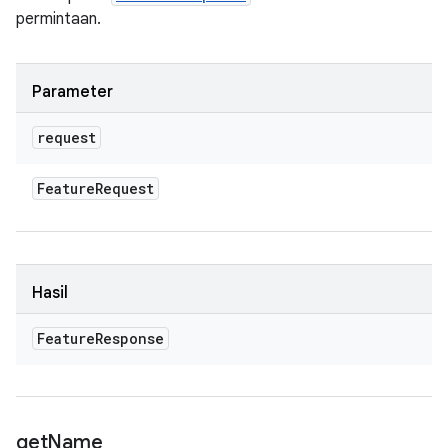
permintaan.
Parameter
request
Feature
Request
Hasil
Feature
Response
get
Name