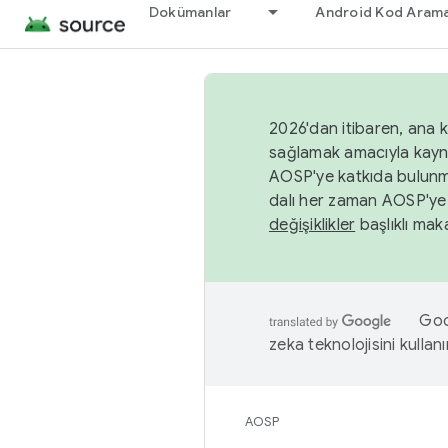
Dokümanlar
Android Kod Arama
2026'dan itibaren, ana k
sağlamak amacıyla kayn
AOSP'ye katkıda bulunm
dalı her zaman AOSP'ye 
değişiklikler
başlıklı maka
Goog
zeka teknolojisini kullanı
AOSP