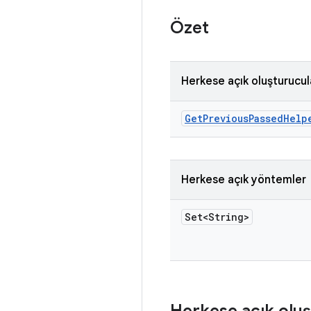
Özet
Herkese açık oluşturucul
Get
Previous
Passed
Help
Herkese açık yöntemler
Set<String>