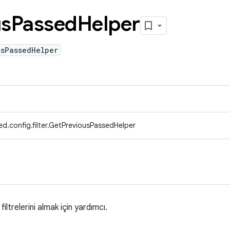
us
Passed
Helper
usPassedHelper
d.config.filter.GetPreviousPassedHelper
iltrelerini almak için yardımcı.