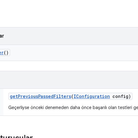
ar
er
()
get
Previous
Passed
Filters
(
IConfiguration
config)
Geçerliyse önceki denemeden daha önce başarılı olan testleri get