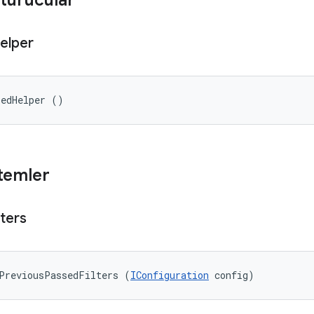
turucular
elper
sedHelper ()
temler
lters
PreviousPassedFilters (
IConfiguration
 config)