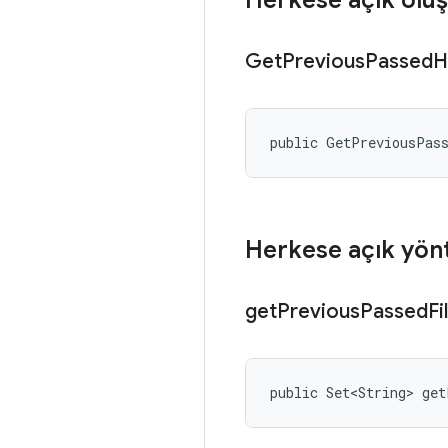
Herkese açık oluş
Get
Previous
Passed
H
public GetPreviousPas
Herkese açık yön
get
Previous
Passed
Fi
public Set<String> get