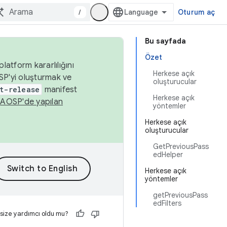
/
Oturum aç
Bu sayfada
Özet
latform kararlılığını
Herkese açık
SP'yi oluşturmak ve
oluşturucular
t-release
manifest
Herkese açık
n
AOSP'de yapılan
yöntemler
Herkese açık
oluşturucular
GetPreviousPass
edHelper
Herkese açık
yöntemler
getPreviousPass
edFilters
 size yardımcı oldu mu?