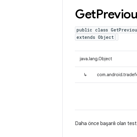
Get
Previo
public class GetPrevio
extends Object
java.lang.Object
↳
com.android.tradefe
Daha önce başarılı olan test f