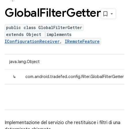
Global
Filter
Getter
public class GlobalFilterGetter
extends Object
implements
IConfigurationReceiver
,
IRemoteFeature
java.lang.Object
↳
com.android.tradefed.config.filter.GlobalFilterGetter
Implementazione del servizio che restituisce i filtri di una