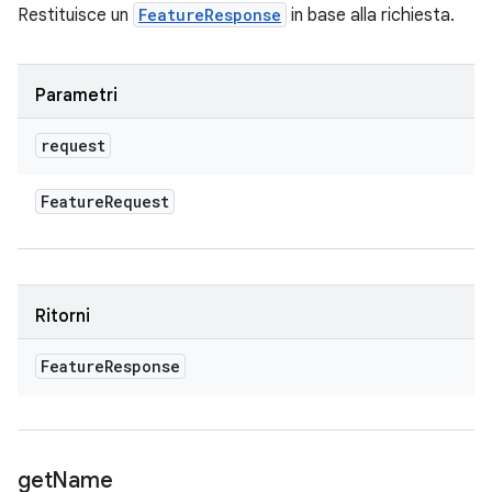
Restituisce un
FeatureResponse
in base alla richiesta.
Parametri
request
Feature
Request
Ritorni
Feature
Response
get
Name