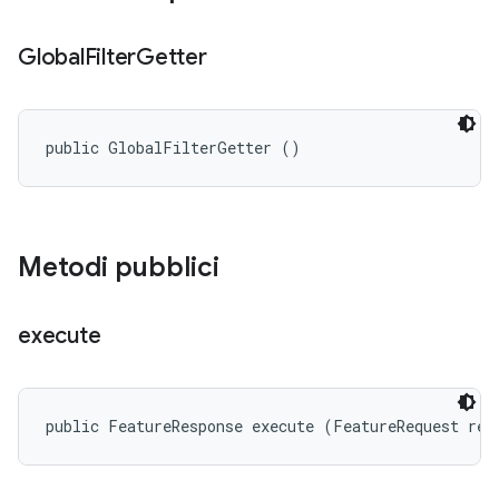
Global
Filter
Getter
public GlobalFilterGetter ()
Metodi pubblici
execute
public FeatureResponse execute (FeatureRequest req