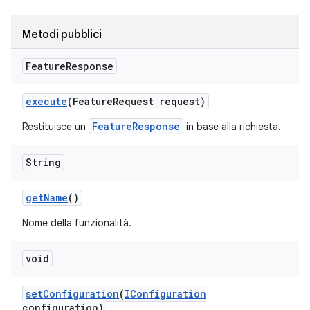
Metodi pubblici
Feature
Response
execute
(Feature
Request request)
FeatureResponse
Restituisce un
in base alla richiesta.
String
get
Name
()
Nome della funzionalità.
void
set
Configuration
(
IConfiguration
configuration)