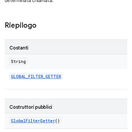
determinata chiamata.
Riepilogo
Costanti
String
GLOBAL
_
FILTER
_
GETTER
Costruttori pubblici
Global
Filter
Getter
()