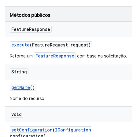
Métodos públicos
Feature
Response
execute
(Feature
Request request)
FeatureResponse
Retorna um
com base na solicitação.
String
get
Name
()
Nome do recurso.
void
set
Configuration
(
IConfiguration
configuration)