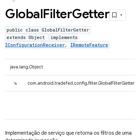
Global
Filter
Getter
public class GlobalFilterGetter
extends Object
implements
IConfigurationReceiver
,
IRemoteFeature
java.lang.Object
↳
com.android.tradefed.config.filter.GlobalFilterGetter
Implementação de serviço que retorna os filtros de uma