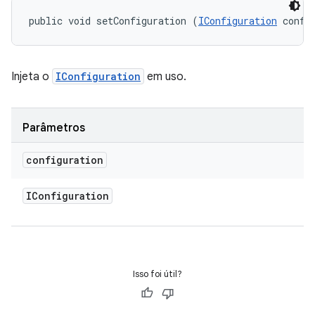
public void setConfiguration (
IConfiguration
 confi
Injeta o
IConfiguration
em uso.
Parâmetros
configuration
IConfiguration
Isso foi útil?