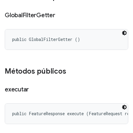
Global
Filter
Getter
public GlobalFilterGetter ()
Métodos públicos
executar
public FeatureResponse execute (FeatureRequest req