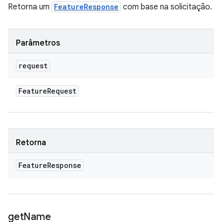
Retorna um
FeatureResponse
com base na solicitação.
Parâmetros
request
Feature
Request
Retorna
Feature
Response
get
Name