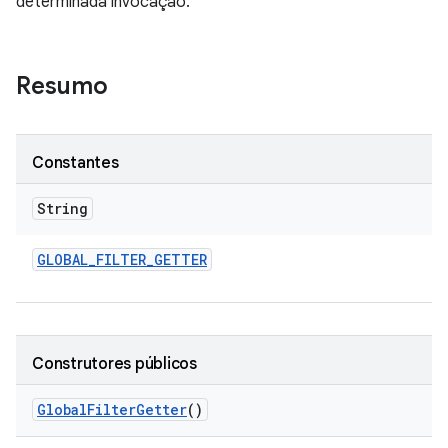
determinada invocação.
Resumo
Constantes
String
GLOBAL
_
FILTER
_
GETTER
Construtores públicos
Global
Filter
Getter
()