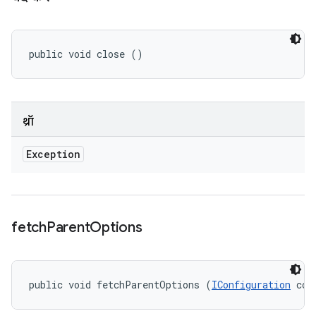
public void close ()
थ्रॉ
Exception
fetch
Parent
Options
public void fetchParentOptions (
IConfiguration
 con