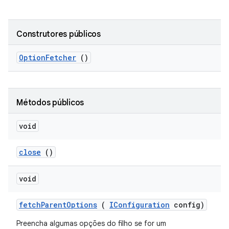
Construtores públicos
Option
Fetcher
()
Métodos públicos
void
close
()
void
fetch
Parent
Options
(
IConfiguration
config)
Preencha algumas opções do filho se for um