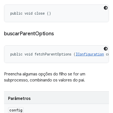
public void close ()
buscar
Parent
Options
public void fetchParentOptions (
IConfiguration
 con
Preencha algumas opções do filho se for um
subprocesso, combinando os valores do pai.
Parâmetros
config