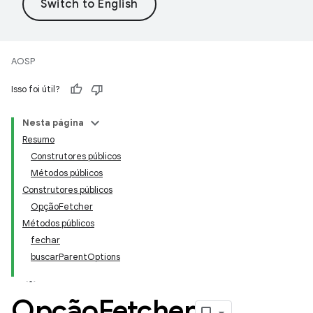
AOSP
Isso foi útil?
Nesta página
Resumo
Construtores públicos
Métodos públicos
Construtores públicos
OpçãoFetcher
Métodos públicos
fechar
buscarParentOptions
Opção
Fetcher