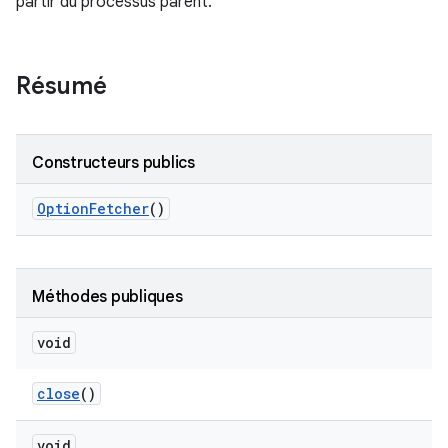
partir du processus parent.
Résumé
Constructeurs publics
Option
Fetcher
()
Méthodes publiques
void
close
()
void