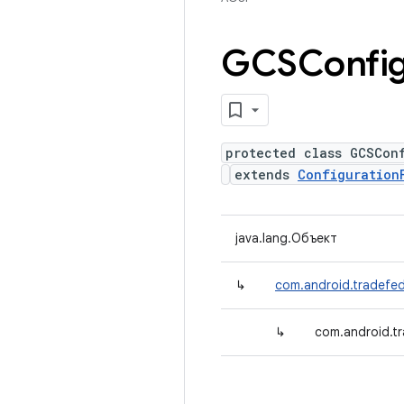
GCSConfig
protected class GCSCon
extends
Configuration
java.lang.Объект
↳
com.android.tradefed
↳
com.android.t