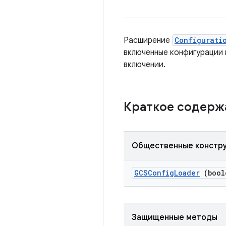
Расширение
Configurati
включенные конфигурации 
включении.
Краткое содер
Общественные констр
GCSConfig
Loader
(bool
Защищенные методы