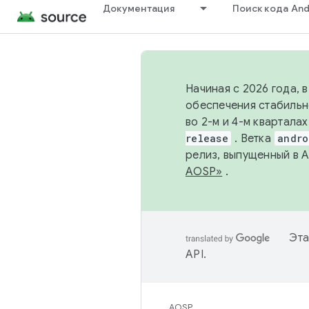
Документация
Поиск кода And
Начиная с 2026 года, 
обеспечения стабильн
во 2-м и 4-м квартала
release
. Ветка
andro
релиз, выпущенный в 
AOSP»
.
Эта
API
.
AOSP