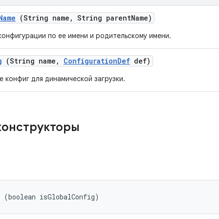
Name
(String name
,
String parent
Name)
конфигурации по ее имени и родительскому имени.
g
(String name
,
Configuration
Def
def)
 конфиг для динамической загрузки.
конструкторы
r (boolean isGlobalConfig)