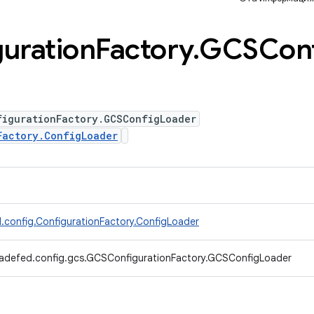
uration
Factory
.
GCSConf
figurationFactory.GCSConfigLoader
Factory.ConfigLoader
.config.ConfigurationFactory.ConfigLoader
radefed.config.gcs.GCSConfigurationFactory.GCSConfigLoader