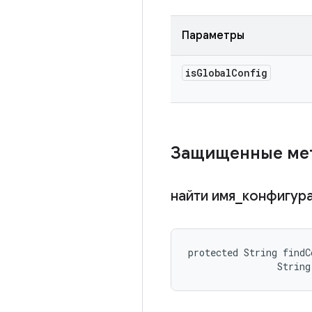
Параметры
is
Global
Config
Защищенные м
найти имя
_
конфигур
protected String findC
                String