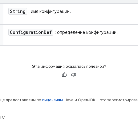
String
: имя конфигурации.
Configuration
Def
: определение конфигурации.
Эта информация оказалась полезной?
нице предоставлены по
лицензиям
. Java и OpenJDK – это зарегистриров
TC.