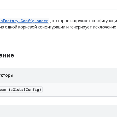
onFactory.ConfigLoader
, которое загружает конфигурац
из одной корневой конфигурации и генерирует исключение
жание
укторы
ean is
Global
Config)