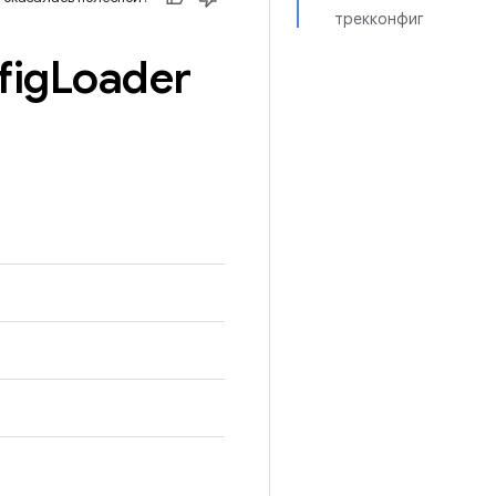
трекконфиг
ig
Loader