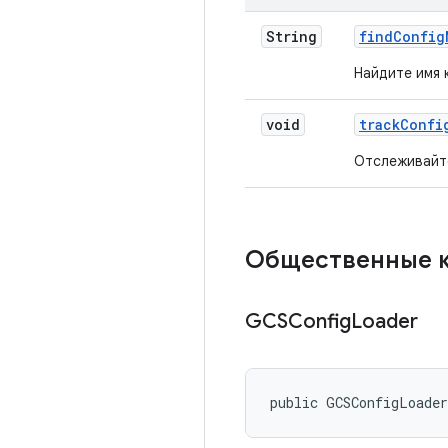
String
find
Config
Найдите имя 
void
track
Confi
Отслеживайте
Общественные 
GCSConfig
Loader
public GCSConfigLoade