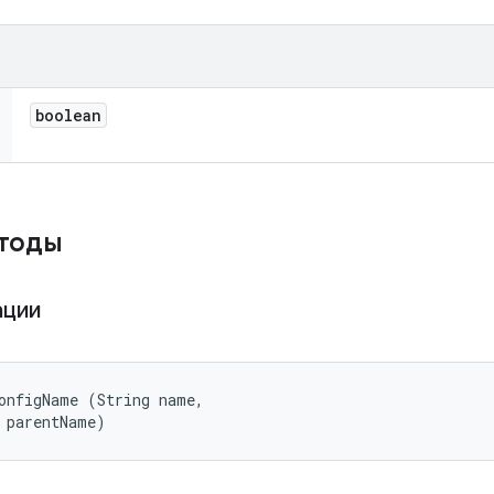
boolean
етоды
ации
onfigName (String name, 

 parentName)