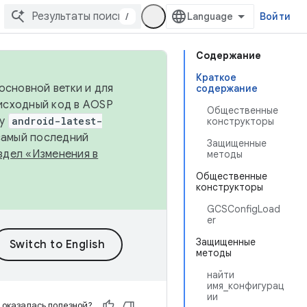
/
Войти
Содержание
Краткое
основной ветки и для
содержание
исходный код в AOSP
Общественные
ку
android-latest-
конструкторы
 самый последний
Защищенные
здел «Изменения в
методы
Общественные
конструкторы
GCSConfigLoad
er
Защищенные
методы
найти
имя_конфигурац
ии
 оказалась полезной?