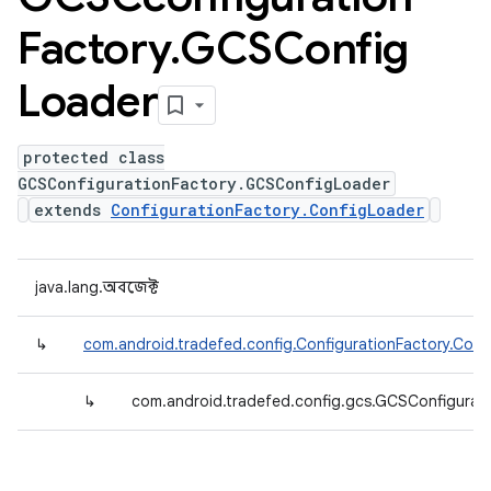
Factory
.
GCSConfig
Loader
protected class
GCSConfigurationFactory.GCSConfigLoader
extends
ConfigurationFactory.ConfigLoader
java.lang.অবজেক্ট
↳
com.android.tradefed.config.ConfigurationFactory.Conf
↳
com.android.tradefed.config.gcs.GCSConfigurat