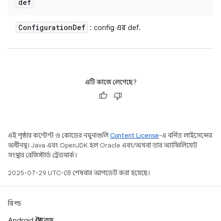
def
Configuration
Def
: config এর def.
এটি কাজে লেগেছে?
এই পৃষ্ঠার কন্টেন্ট ও কোডের নমুনাগুলি
Content License
-এ বর্ণিত লাইসেন্সের
অধীনস্থ। Java এবং OpenJDK হল Oracle এবং/অথবা তার অ্যাফিলিয়েট
সংস্থার রেজিস্টার্ড ট্রেডমার্ক।
2025-07-29 UTC-তে শেষবার আপডেট করা হয়েছে।
বিল্ড
Android স্টোরেজ