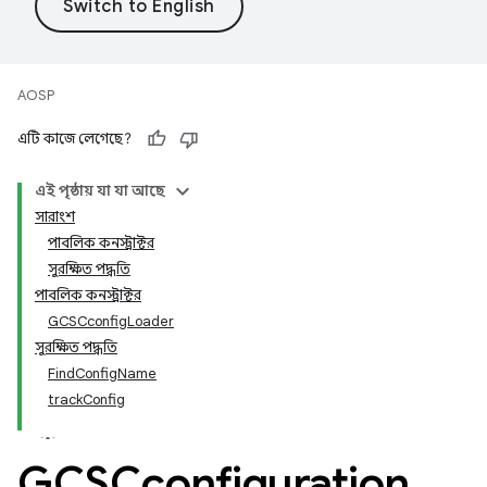
AOSP
এটি কাজে লেগেছে?
এই পৃষ্ঠায় যা যা আছে
সারাংশ
পাবলিক কনস্ট্রাক্টর
সুরক্ষিত পদ্ধতি
পাবলিক কনস্ট্রাক্টর
GCSCconfigLoader
সুরক্ষিত পদ্ধতি
FindConfigName
trackConfig
GCSCconfiguration