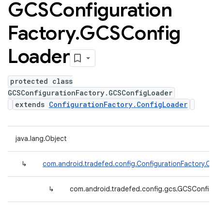
GCSConfiguration
Factory
.
GCSConfig
Loader
protected class
GCSConfigurationFactory.GCSConfigLoader
extends
ConfigurationFactory.ConfigLoader
java.lang.Object
↳
com.android.tradefed.config.ConfigurationFactory.Co
↳
com.android.tradefed.config.gcs.GCSConfig