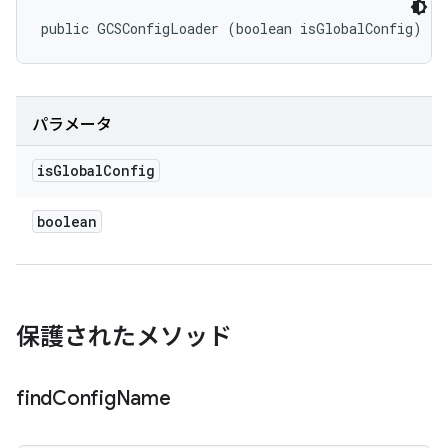
public GCSConfigLoader (boolean isGlobalConfig)
パラメータ
is
Global
Config
boolean
保護されたメソッド
find
Config
Name