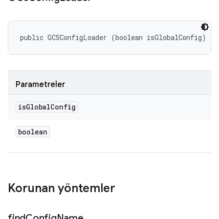
public GCSConfigLoader (boolean isGlobalConfig)
Parametreler
is
Global
Config
boolean
Korunan yöntemler
find
Config
Name