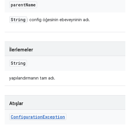
parent
Name
String
: config öğesinin ebeveyninin adı.
İlerlemeler
String
yapılandırmanın tam adı.
Atışlar
Configuration
Exception