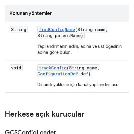
Korunan yöntemler
String
find
Config
Name
(String name
,
String parent
Name)
Yapılandırmanın adını, adına ve üst öğesinin
adına göre bulun.
void
track
Config
(String name
,
Configuration
Def
def)
Dinamik yükleme için kanal yapılandırması.
Herkese açık kurucular
GCSConfig
Loader