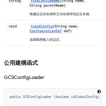
String
find
Config
Name
(String name
,
String parent
Name)
根據設定的名稱和父項名稱尋找設定名稱。
void
track
Config
(String name
,
Configuration
Def
def)
追蹤動態載入的設定。
公用建構函式
GCSConfig
Loader
public GCSConfigLoader (boolean isGlobalConfig)