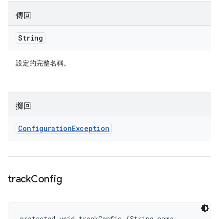
傳回
String
設定的完整名稱。
擲回
Configuration
Exception
track
Config
protected void trackConfig (String name, 
