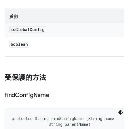
參數
is
Global
Config
boolean
受保護的方法
find
Config
Name
protected String findConfigName (String name, 

                String parentName)