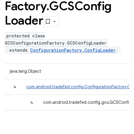
Factory
.
GCSConfig
Loader
protected class
GCSConfigurationFactory.GCSConfigLoader
extends
ConfigurationFactory.ConfigLoader
java.lang.Object
↳
com.android.tradefed.config.ConfigurationFactory.Co
↳
com.android.tradefed.config.gcs.GCSConfig