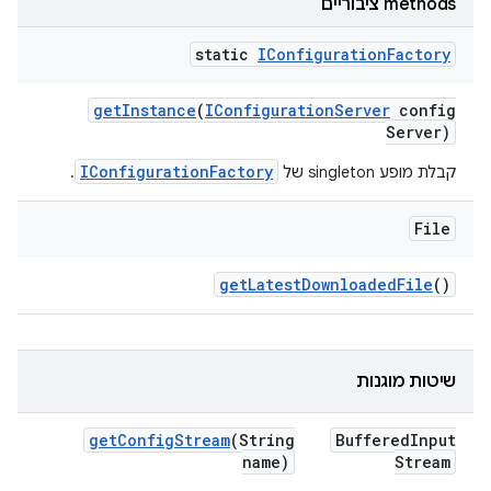
‫methods ציבוריים
static
IConfiguration
Factory
get
Instance
(
IConfiguration
Server
config
Server)
IConfigurationFactory
קבלת מופע singleton של
.
File
get
Latest
Downloaded
File
()
שיטות מוגנות
get
Config
Stream
(String
Buffered
Input
name)
Stream