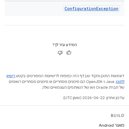
Configuration
Exception
המידע עזר לך?
דוגמאות התוכן והקוד שבדף הזה כפופות לרישיונות המפורטים בקטע
רישיון
לתוכן
.‏ Java ו-OpenJDK הם סימנים מסחריים או סימנים מסחריים רשומים
של חברת Oracle ו/או של השותפים העצמאיים שלה.
עדכון אחרון: 2026-06-22 (שעון UTC).
BUILD
מאגר Android