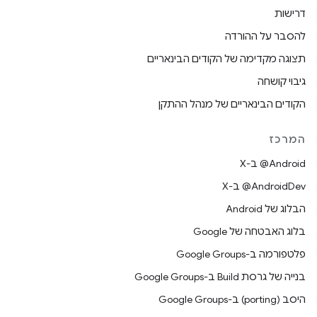
דרישות
להסבר על ההורדה
תצוגה מקדימה של הקודים הבינאריים
גיבוי קושחה
הקודים הבינאריים של מנהל ההתקן
המרכז
‫‎@Android ב-X
‫‎@AndroidDev ב-X
הבלוג של Android
בלוג האבטחה של Google
פלטפורמה ב-Google Groups
בנייה של גרסת Build ב-Google Groups
היסב (porting) ב-Google Groups