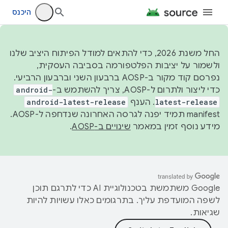
היכנס
החל משנת 2026, כדי להתאים למודל הפיתוח היציב שלנו
ולשמור על יציבות הפלטפורמה בסביבה העסקית,
נפרסם קוד מקור ב-AOSP ברבעון השני וברבעון הרביעי.
כדי ליצור ולתרום ל-AOSP, צריך להשתמש ב-
android-
latest-release
. הענף
android-latest-release
manifest תמיד יפנה לגרסה האחרונה שנדחפה ל-AOSP.
מידע נוסף זמין במאמר
שינויים ב-AOSP
.
‫Google משתמשת בטכנולוגיית AI כדי לתרגם תוכן
לשפה המועדפת עליך. בתרגומים כאלו עשויות להיות
שגיאות.