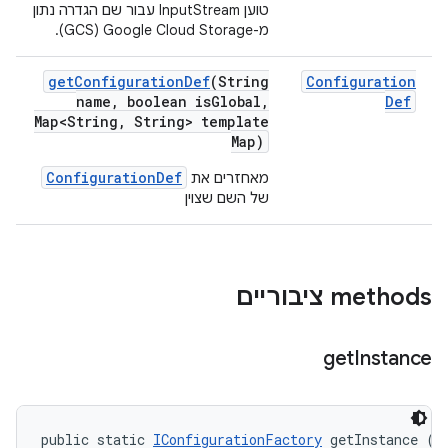
טוען InputStream עבור שם הגדרה נתון
מ-Google Cloud Storage ‏(GCS).
get
Configuration
Def
(String
Configuration
name
,
boolean is
Global
,
Def
Map<String
,
String> template
Map)
ConfigurationDef
מאחזרים את
של השם שצוין
‫methods ציבוריים
get
Instance
public static 
IConfigurationFactory
 getInstance (
I