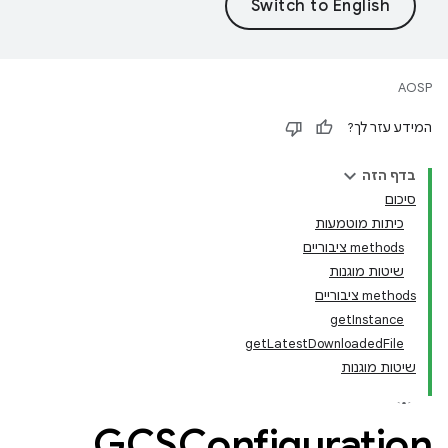
AOSP
המידע עזר לך?
בדף הזה
סיכום
כיתות מוטמעות
‫methods ציבוריים
שיטות מוגנות
‫methods ציבוריים
getInstance
getLatestDownloadedFile
שיטות מוגנות
GCSConfiguration