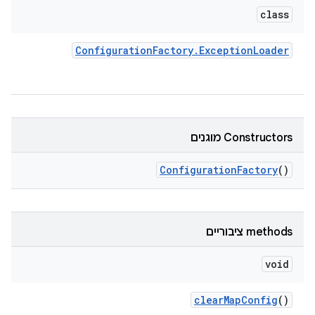
class
Configuration
Factory
.
Exception
Loader
‫Constructors מוגנים
Configuration
Factory
()
‫methods ציבוריים
void
clear
Map
Config
()