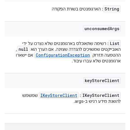
String
: הארגומנטים בשורת הפקודה
unconsumed
Args
List
: רשימה שתאוכלס בארגומנטים שלא נצרכו על ידי
null
,
האובייקטים שמשויכים להגדרה שצוינה. אם הערך הוא
Configuration
Exception
אם יישארו
ההטמעה תזרוק
ארגומנטים שלא עברו עיבוד.
key
Store
Client
IKey
Store
Client
IKey
Store
Client
שמשמש
:
להשגת מידע רגיש ב-args.