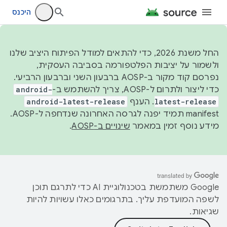
היכנס
החל משנת 2026, כדי להתאים למודל הפיתוח היציב שלנו
ולשמור על יציבות הפלטפורמה בסביבה העסקית,
נפרסם קוד מקור ב-AOSP ברבעון השני וברבעון הרביעי.
android-
כדי ליצור ולתרום ל-AOSP, צריך להשתמש ב-
android-latest-release
. הענף
latest-release
manifest תמיד יפנה לגרסה האחרונה שנדחפה ל-AOSP.
.
שינויים ב-AOSP
מידע נוסף זמין במאמר
‫Google משתמשת בטכנולוגיית AI כדי לתרגם תוכן
לשפה המועדפת עליך. בתרגומים כאלו עשויות להיות
שגיאות.