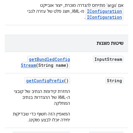
אם 'args' מתייחס להגדרה מוכרת, ייצור אובייקט
IConfiguration
מ-XML, ויוצג פלט של עזרה לגבי
IConfiguration
.
שיטות מוגנות
get
Bundled
Config
Input
Stream
Stream
(String name)
get
Config
Prefix
()
String
החזרת קידומת הנתיב של קובצי
ה-XML של ההגדרות בנתיב
המחלקה
המאפיין הזה חשוף כדי שבדיקות
יחידה יוכלו לבצע מוקינג.