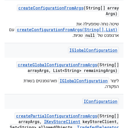
create
Configuration
From
Args
(String[] array
Args)
שיטה נוחה שמפעילה את
createConfigurationFromArgs(String[],List)
עם
null
שניות.
ארגומנט של
IGlobal
Configuration
create
Global
Configuration
From
Args
(String[]
array
Args
,
List<String> remaining
Args)
IGlobalConfiguration
מארגומנטים בשורת
ליצור
הפקודה.
IConfiguration
create
Partial
Configuration
From
Args
(String[]
array
Args
,
IKey
Store
Client
key
Store
Client
,
Set<String> allowed
Objects
,
Tradefed
Delegator