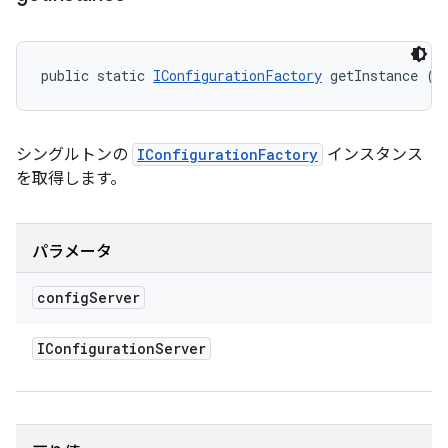
public static 
IConfigurationFactory
 getInstance (
I
シングルトンの
IConfigurationFactory
インスタンス
を取得します。
パラメータ
config
Server
IConfiguration
Server