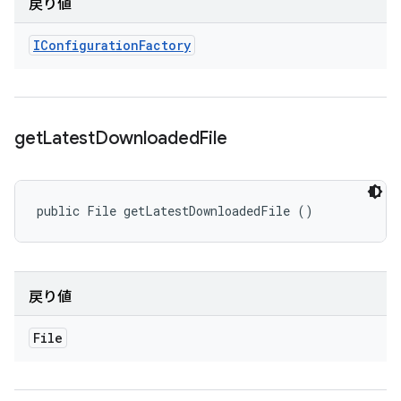
戻り値
IConfiguration
Factory
get
Latest
Downloaded
File
public File getLatestDownloadedFile ()
戻り値
File