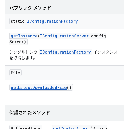
パブリック メソッド
static
IConfiguration
Factory
get
Instance
(
IConfiguration
Server
config
Server)
IConfigurationFactory
シングルトンの
インスタンス
を取得します。
File
get
Latest
Downloaded
File
()
保護されたメソッド
Buffered
Input
get
Config
Stream
(String