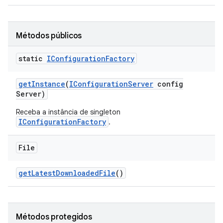
Métodos públicos
static
IConfiguration
Factory
get
Instance
(
IConfiguration
Server
config
Server)
Receba a instância de singleton
IConfigurationFactory
.
File
get
Latest
Downloaded
File
()
Métodos protegidos