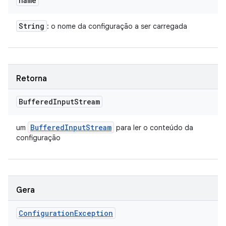
name
String
: o nome da configuração a ser carregada
Retorna
Buffered
Input
Stream
Buffered
Input
Stream
um
para ler o conteúdo da
configuração
Gera
Configuration
Exception