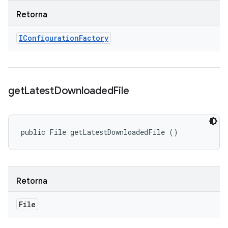
Retorna
IConfiguration
Factory
get
Latest
Downloaded
File
public File getLatestDownloadedFile ()
Retorna
File