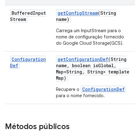
Buffered
Input
get
Config
Stream
(String
Stream
name)
Carrega um InputStream para o
nome de configuração fornecido
do Google Cloud Storage(GCS).
Configuration
get
Configuration
Def
(String
Def
name
,
boolean is
Global
,
Map<String
,
String> template
Map)
ConfigurationDef
Recupere o
para o nome fornecido.
Métodos públicos