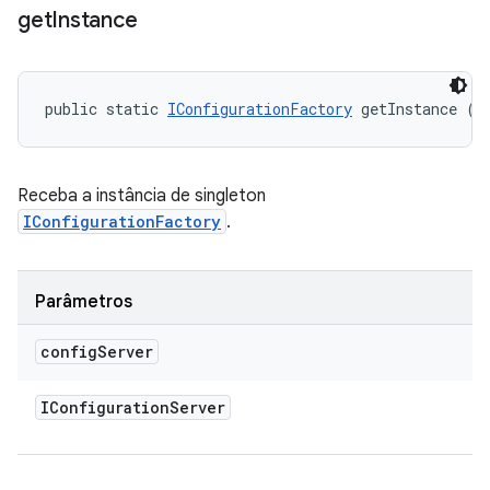
get
Instance
public static 
IConfigurationFactory
 getInstance (
I
Receba a instância de singleton
IConfigurationFactory
.
Parâmetros
config
Server
IConfiguration
Server