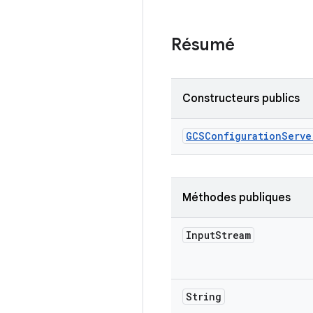
Résumé
Constructeurs publics
GCSConfiguration
Serve
Méthodes publiques
Input
Stream
String