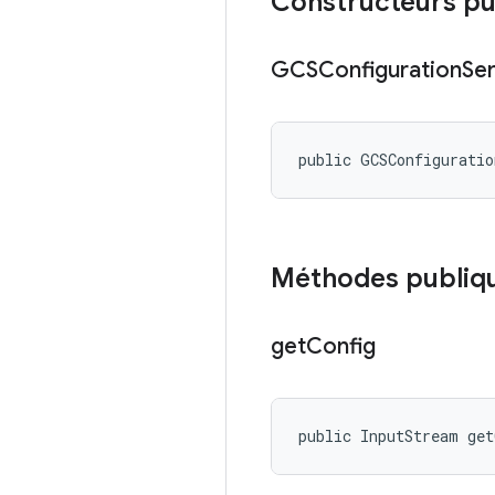
Constructeurs pu
GCSConfiguration
Se
public GCSConfigurati
Méthodes publiq
get
Config
public InputStream ge