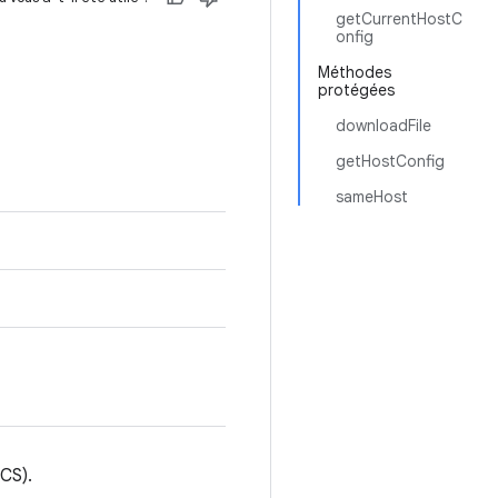
getCurrentHostC
onfig
Méthodes
protégées
downloadFile
getHostConfig
sameHost
CS).