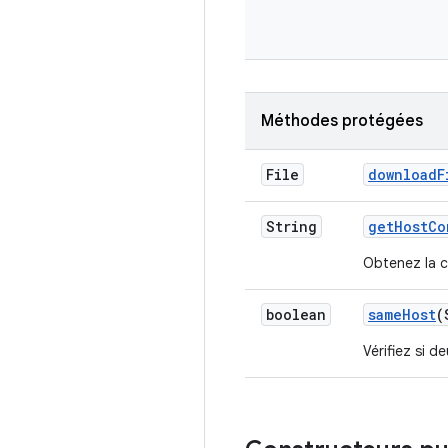
Méthodes protégées
File
download
F
String
get
Host
Co
Obtenez la c
boolean
same
Host
(
Vérifiez si 