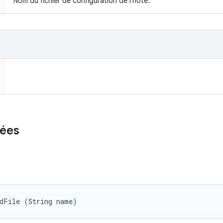
Nom du fichier de configuration de l'hôte.
ées
adFile (String name)