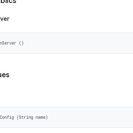
blics
rver
onServer ()
ues
tConfig (String name)