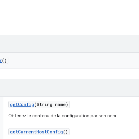
r
()
get
Config
(String name)
Obtenez le contenu de la configuration par son nom.
get
Current
Host
Config
()