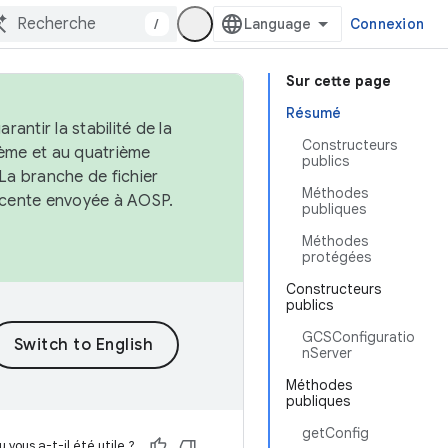
/
Connexion
Sur cette page
Résumé
antir la stabilité de la
Constructeurs
ème et au quatrième
publics
 La branche de fichier
Méthodes
récente envoyée à AOSP.
publiques
Méthodes
protégées
Constructeurs
publics
GCSConfiguratio
nServer
Méthodes
publiques
getConfig
 vous a-t-il été utile ?