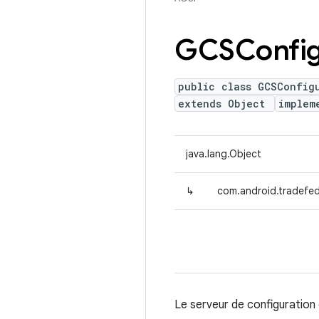
GCSConfig
public class GCSConfig
extends Object
implem
java.lang.Object
↳
com.android.tradefed
Le serveur de configuration