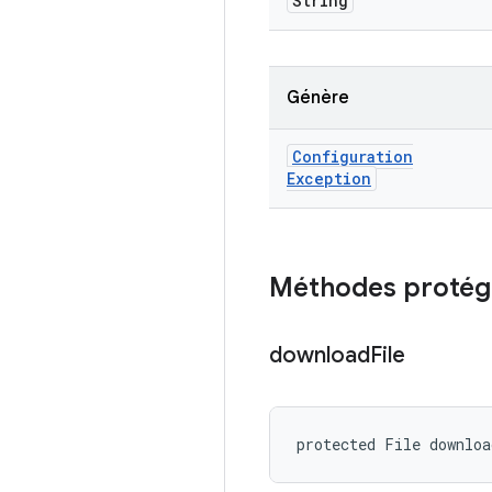
String
Génère
Configuration
Exception
Méthodes protég
download
File
protected File downlo