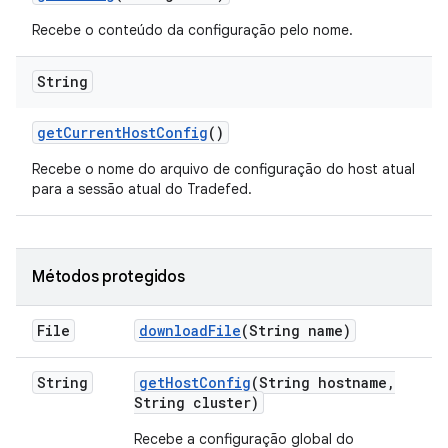
Recebe o conteúdo da configuração pelo nome.
String
get
Current
Host
Config
()
Recebe o nome do arquivo de configuração do host atual
para a sessão atual do Tradefed.
Métodos protegidos
File
download
File
(String name)
String
get
Host
Config
(String hostname
,
String cluster)
Recebe a configuração global do