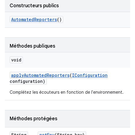
Constructeurs publics
Automated
Reporters
()
Méthodes publiques
void
apply
Automated
Reporters
(
IConfiguration
configuration)
Complétez les écouteurs en fonction de l'environnement.
Méthodes protégées
String
get
Env
(String key)