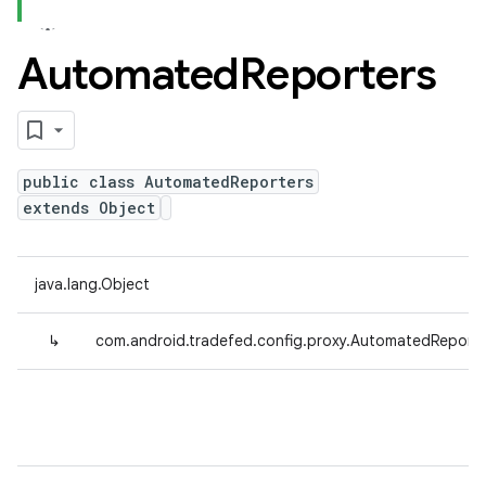
Automated
Reporters
public class AutomatedReporters
extends Object
java.lang.Object
↳
com.android.tradefed.config.proxy.AutomatedReporte