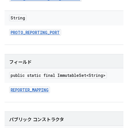
String
PROTO
_
REPORTING
_
PORT
フィールド
public static final Immutable
Set<String>
REPORTER
_
MAPPING
パブリック コンストラクタ