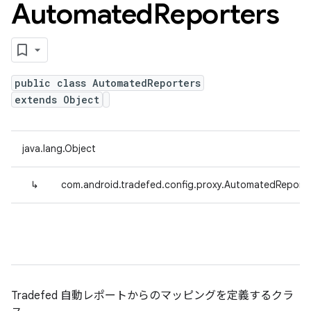
Automated
Reporters
public class AutomatedReporters
extends Object
java.lang.Object
↳
com.android.tradefed.config.proxy.AutomatedReporte
Tradefed 自動レポートからのマッピングを定義するクラ