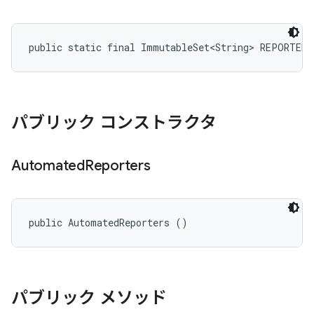
public static final ImmutableSet<String> REPORTER
パブリック コンストラクタ
Automated
Reporters
public AutomatedReporters ()
パブリック メソッド