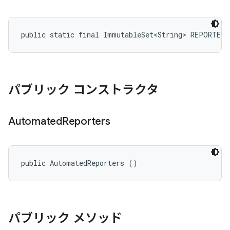
public static final ImmutableSet<String> REPORTER
パブリック コンストラクタ
Automated
Reporters
public AutomatedReporters ()
パブリック メソッド