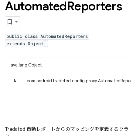
Automated
Reporters
public class AutomatedReporters
extends Object
java.lang.Object
↳
com.android.tradefed.config.proxy.AutomatedReporte
Tradefed 自動レポートからのマッピングを定義するクラ