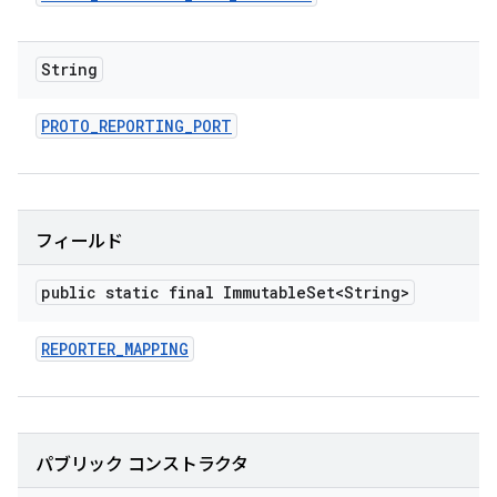
String
PROTO
_
REPORTING
_
PORT
フィールド
public static final Immutable
Set<String>
REPORTER
_
MAPPING
パブリック コンストラクタ