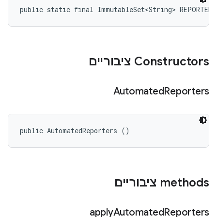
public static final ImmutableSet<String> REPORTER
Constructors ציבוריים
Automated
Reporters
public AutomatedReporters ()
‫methods ציבוריים
apply
Automated
Reporters