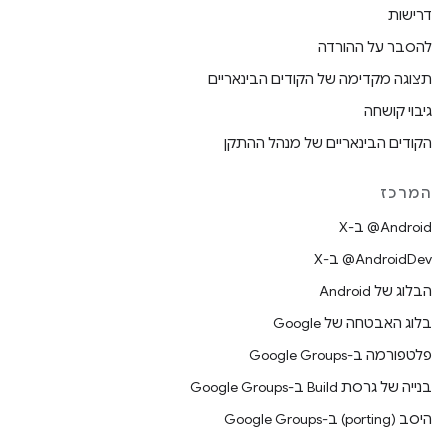
דרישות
להסבר על ההורדה
תצוגה מקדימה של הקודים הבינאריים
גיבוי קושחה
הקודים הבינאריים של מנהל ההתקן
המרכז
‫‎@Android ב-X
‫‎@AndroidDev ב-X
הבלוג של Android
בלוג האבטחה של Google
פלטפורמה ב-Google Groups
בנייה של גרסת Build ב-Google Groups
היסב (porting) ב-Google Groups