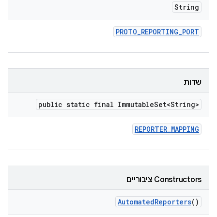
String
PROTO
_
REPORTING
_
PORT
שדות
public static final Immutable
Set<String>
REPORTER
_
MAPPING
Constructors ציבוריים
Automated
Reporters
()