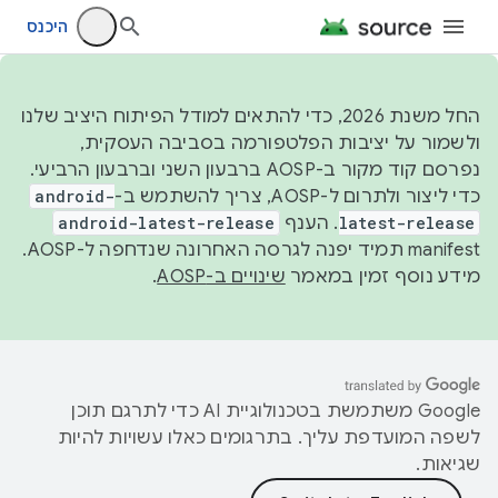
היכנס
החל משנת 2026, כדי להתאים למודל הפיתוח היציב שלנו
ולשמור על יציבות הפלטפורמה בסביבה העסקית,
נפרסם קוד מקור ב-AOSP ברבעון השני וברבעון הרביעי.
כדי ליצור ולתרום ל-AOSP, צריך להשתמש ב-
android-
latest-release
. הענף
android-latest-release
manifest תמיד יפנה לגרסה האחרונה שנדחפה ל-AOSP.
מידע נוסף זמין במאמר
שינויים ב-AOSP
.
‫Google משתמשת בטכנולוגיית AI כדי לתרגם תוכן
לשפה המועדפת עליך. בתרגומים כאלו עשויות להיות
שגיאות.