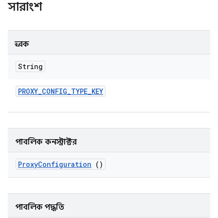
সারাংশ
ধ্রুবক
String
PROXY
_
CONFIG
_
TYPE
_
KEY
পাবলিক কনস্ট্রাক্টর
Proxy
Configuration
()
পাবলিক পদ্ধতি