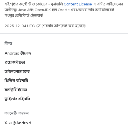
এই পৃষ্ঠার কন্টেন্ট ও কোডের নমুনাগুলি
Content License
-এ বর্ণিত লাইসেন্সের
অধীনস্থ। Java এবং OpenJDK হল Oracle এবং/অথবা তার অ্যাফিলিয়েট
সংস্থার রেজিস্টার্ড ট্রেডমার্ক।
2025-12-04 UTC-তে শেষবার আপডেট করা হয়েছে।
বিল্ড
Android স্টোরেজ
প্রয়োজনীয়তা
ডাউনলোড হচ্ছে
প্রিভিউ বাইনারি
ফ্যাক্টরি ইমেজ
ড্রাইভার বাইনারি
কানেক্ট করুন
X-এ @Android