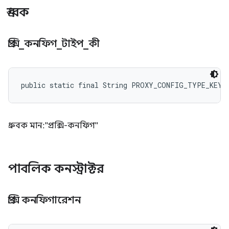
ধ্রুবক
প্রক্সি
_
কনফিগ
_
টাইপ
_
কী
public static final String PROXY_CONFIG_TYPE_KEY
ধ্রুবক মান: "প্রক্সি-কনফিগ"
পাবলিক কনস্ট্রাক্টর
প্রক্সি কনফিগারেশন