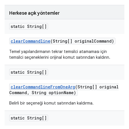
Herkese açık yöntemler
static String[]
clear
Commandline
(String[] original
Command)
Temel yapılandırmanın tekrar temsilci atamaması için
temsilci seçeneklerini orijinal komut satırından kaldırın.
static String[]
clear
Commandline
From
One
Arg
(String[] original
Command
,
String option
Name)
Belirli bir seçeneği komut satırından kaldırma.
static String[]