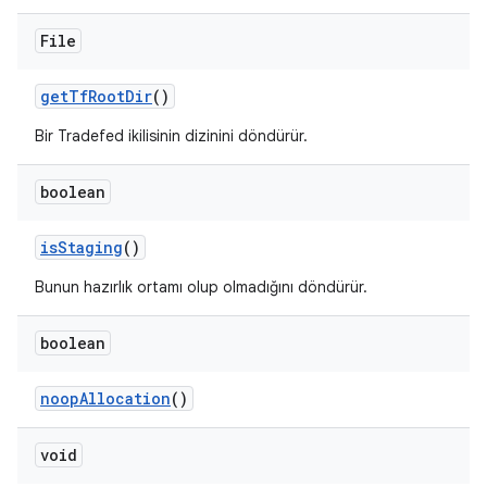
File
get
Tf
Root
Dir
()
Bir Tradefed ikilisinin dizinini döndürür.
boolean
is
Staging
()
Bunun hazırlık ortamı olup olmadığını döndürür.
boolean
noop
Allocation
()
void