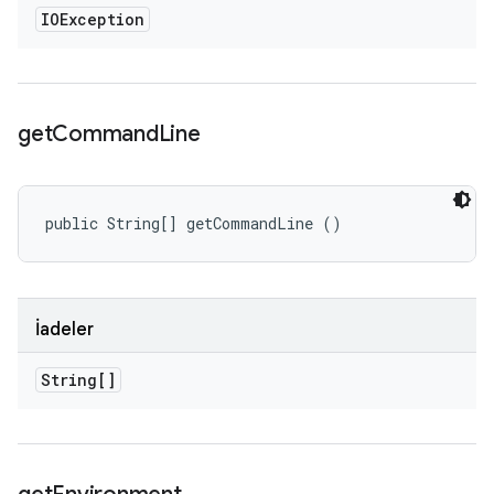
IOException
get
Command
Line
public String[] getCommandLine ()
İadeler
String[]