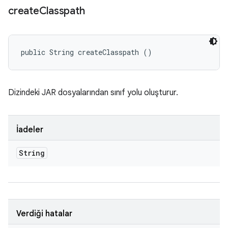
create
Classpath
public String createClasspath ()
Dizindeki JAR dosyalarından sınıf yolu oluşturur.
İadeler
String
Verdiği hatalar