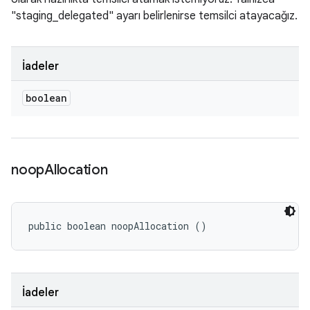
"staging_delegated" ayarı belirlenirse temsilci atayacağız.
İadeler
boolean
noop
Allocation
public boolean noopAllocation ()
İadeler