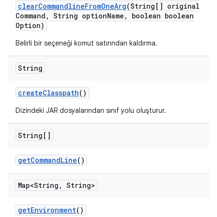
clear
Commandline
From
One
Arg
(String[] original
Command
,
String option
Name
,
boolean boolean
Option)
Belirli bir seçeneği komut satırından kaldırma.
String
create
Classpath
()
Dizindeki JAR dosyalarından sınıf yolu oluşturur.
String[]
get
Command
Line
()
Map<String
,
String>
get
Environment
()