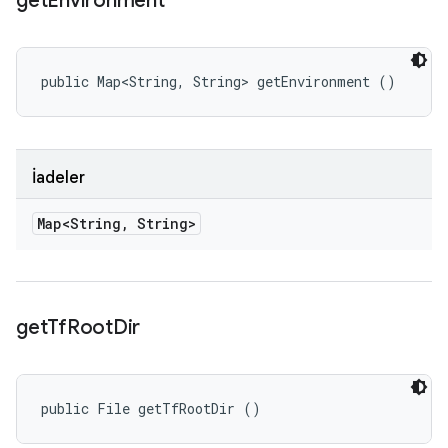
get
Environment
public Map<String, String> getEnvironment ()
İadeler
Map<String
,
String>
get
Tf
Root
Dir
public File getTfRootDir ()