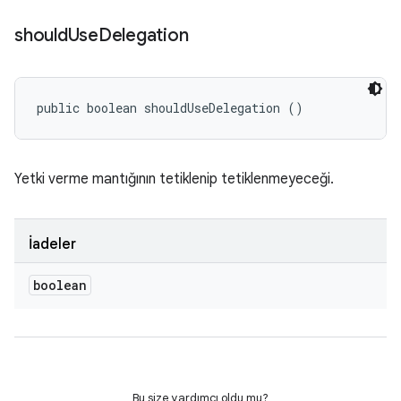
should
Use
Delegation
public boolean shouldUseDelegation ()
Yetki verme mantığının tetiklenip tetiklenmeyeceği.
İadeler
boolean
Bu size yardımcı oldu mu?