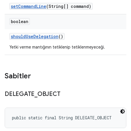
set
Command
Line
(String[] command)
boolean
should
Use
Delegation
()
Yetki verme mantığının tetiklenip tetiklenmeyeceği.
Sabitler
DELEGATE
_
OBJECT
public static final String DELEGATE_OBJECT