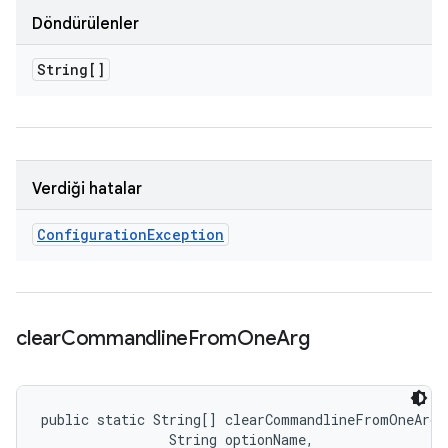
Döndürülenler
String[]
Verdiği hatalar
Configuration
Exception
clear
Commandline
From
One
Arg
public static String[] clearCommandlineFromOneArg 
                String optionName, 
