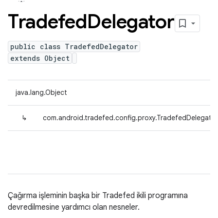
Tradefed
Delegator
public class TradefedDelegator
extends Object
java.lang.Object
↳
com.android.tradefed.config.proxy.TradefedDelegato
Çağırma işleminin başka bir Tradefed ikili programına
devredilmesine yardımcı olan nesneler.