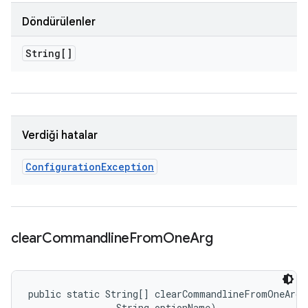
Döndürülenler
String[]
Verdiği hatalar
Configuration
Exception
clear
Commandline
From
One
Arg
public static String[] clearCommandlineFromOneArg 
                String optionName)