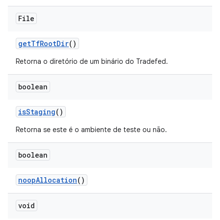
File
get
Tf
Root
Dir
()
Retorna o diretório de um binário do Tradefed.
boolean
is
Staging
()
Retorna se este é o ambiente de teste ou não.
boolean
noop
Allocation
()
void