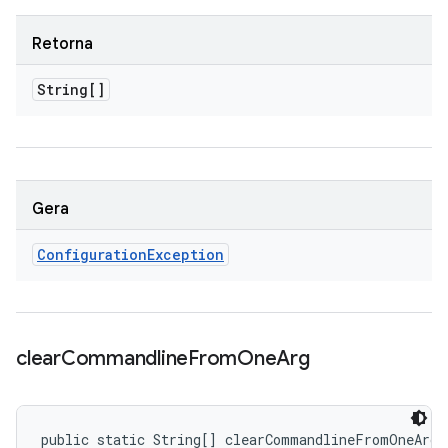
Retorna
String[]
Gera
Configuration
Exception
clear
Commandline
From
One
Arg
public static String[] clearCommandlineFromOneArg 