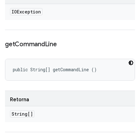
IOException
get
Command
Line
public String[] getCommandLine ()
Retorna
String[]