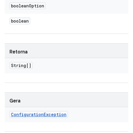
boolean
Option
boolean
Retorna
String[]
Gera
Configuration
Exception