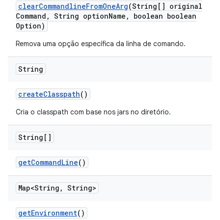
clear
Commandline
From
One
Arg
(String[] original
Command
,
String option
Name
,
boolean boolean
Option)
Remova uma opção específica da linha de comando.
String
create
Classpath
()
Cria o classpath com base nos jars no diretório.
String[]
get
Command
Line
()
Map<String
,
String>
get
Environment
()