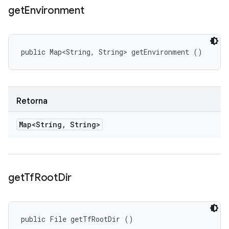
get
Environment
public Map<String, String> getEnvironment ()
Retorna
Map<String
,
String>
get
Tf
Root
Dir
public File getTfRootDir ()