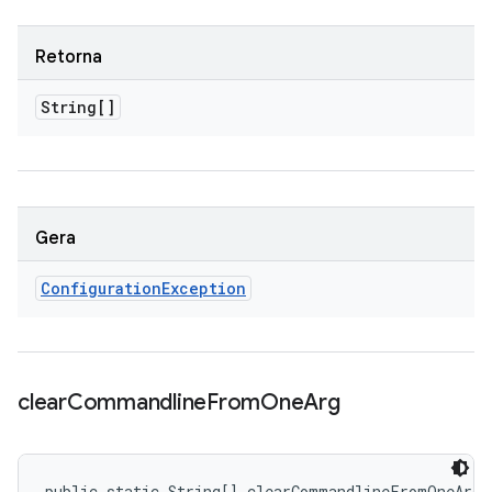
Retorna
String[]
Gera
Configuration
Exception
clear
Commandline
From
One
Arg
public static String[] clearCommandlineFromOneArg 