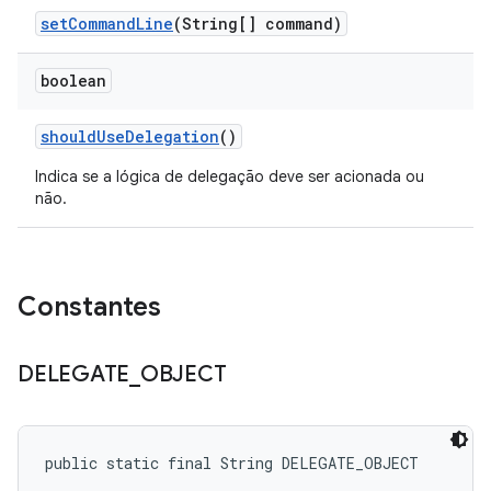
set
Command
Line
(String[] command)
boolean
should
Use
Delegation
()
Indica se a lógica de delegação deve ser acionada ou
não.
Constantes
DELEGATE
_
OBJECT
public static final String DELEGATE_OBJECT