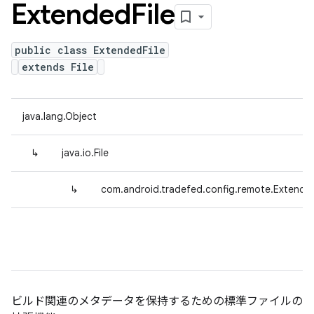
Extended
File
public class ExtendedFile
extends File
java.lang.Object
↳
java.io.File
↳
com.android.tradefed.config.remote.Extended
ビルド関連のメタデータを保持するための標準ファイルの