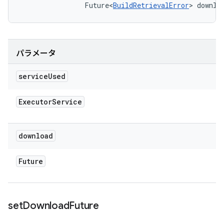
                Future<
BuildRetrievalError
> downlo
パラメータ
service
Used
Executor
Service
download
Future
set
Download
Future