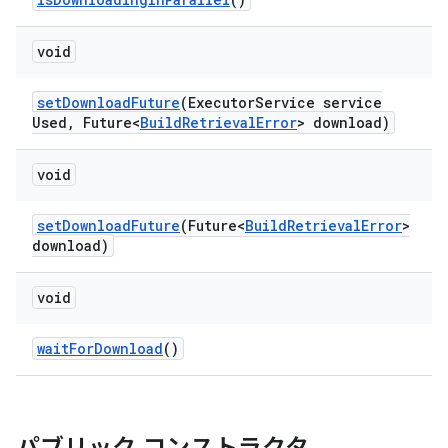
void
set
Download
Future
(Executor
Service service
Used
,
Future<
Build
Retrieval
Error
> download)
void
set
Download
Future
(Future<
Build
Retrieval
Error
>
download)
void
wait
For
Download
()