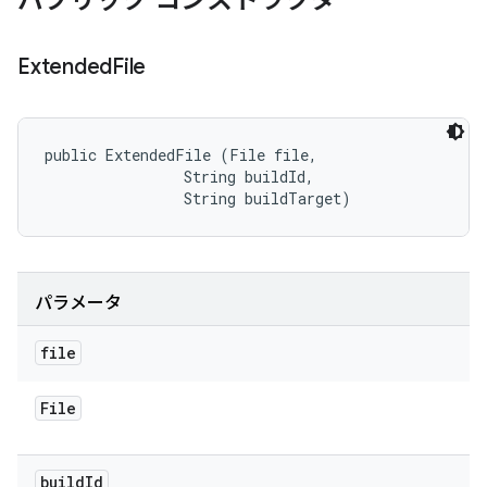
パブリック コンストラクタ
Extended
File
public ExtendedFile (File file, 

                String buildId, 

                String buildTarget)
パラメータ
file
File
build
Id