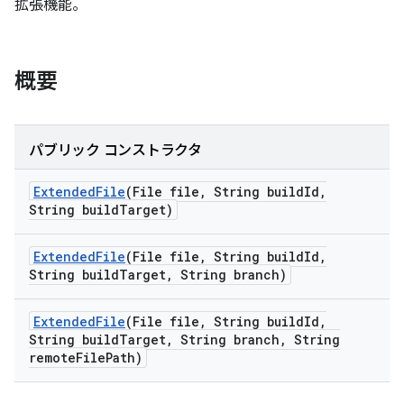
拡張機能。
概要
パブリック コンストラクタ
Extended
File
(File file
,
String build
Id
,
String build
Target)
Extended
File
(File file
,
String build
Id
,
String build
Target
,
String branch)
Extended
File
(File file
,
String build
Id
,
String build
Target
,
String branch
,
String
remote
File
Path)