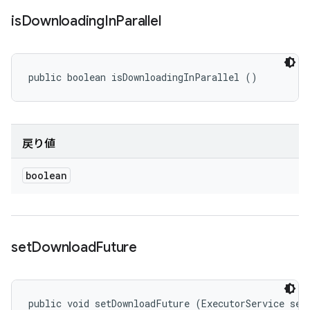
is
Downloading
In
Parallel
public boolean isDownloadingInParallel ()
戻り値
boolean
set
Download
Future
public void setDownloadFuture (ExecutorService serv