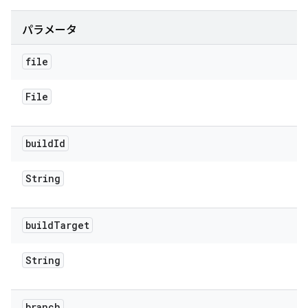
パラメータ
file
File
build
Id
String
build
Target
String
branch