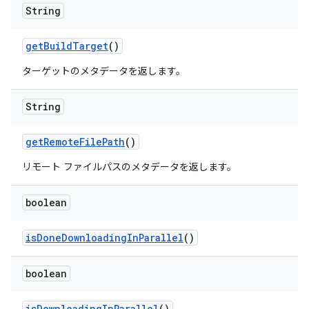
String
get
Build
Target
()
ターゲットのメタデータを返します。
String
get
Remote
File
Path
()
リモート ファイルパスのメタデータを返します。
boolean
is
Done
Downloading
In
Parallel
()
boolean
is
Downloading
In
Parallel
()