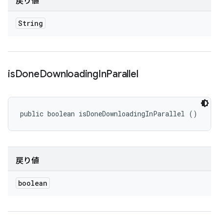
戻り値
String
is
Done
Downloading
In
Parallel
public boolean isDoneDownloadingInParallel ()
戻り値
boolean