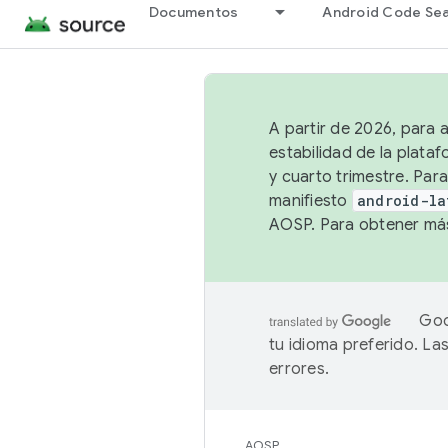
Documentos
Android Code Se
A partir de 2026, para 
estabilidad de la plata
y cuarto trimestre. Para
manifiesto
android-la
AOSP. Para obtener más
Goo
tu idioma preferido. L
errores.
AOSP