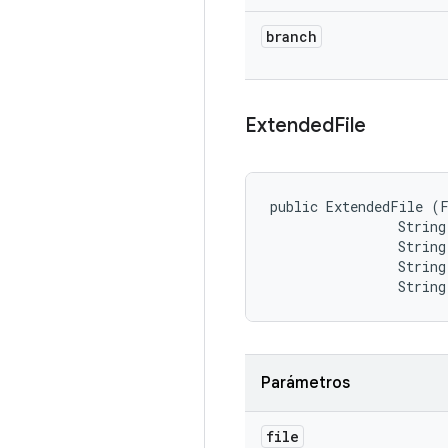
branch
Extended
File
public ExtendedFile (F
                String
                String
                String
                Strin
Parámetros
file