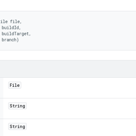
ile file, 

 buildId, 

 buildTarget, 

 branch)
File
String
String