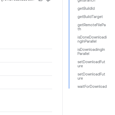
getBranch
getBuildId
getBuildTarget
getRemoteFilePa
th
isDoneDownloadi
ngInParallel
isDownloadingIn
Parallel
setDownloadFut
ure
setDownloadFut
ure
waitForDownload