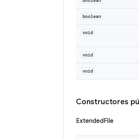
boolean
boolean
void
void
void
Constructores pú
Extended
File