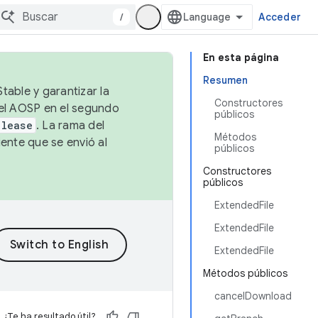
/
Acceder
En esta página
Resumen
table y garantizar la
Constructores
 el AOSP en el segundo
públicos
elease
. La rama del
Métodos
ente que se envió al
públicos
Constructores
públicos
ExtendedFile
ExtendedFile
ExtendedFile
Métodos públicos
cancelDownload
¿Te ha resultado útil?