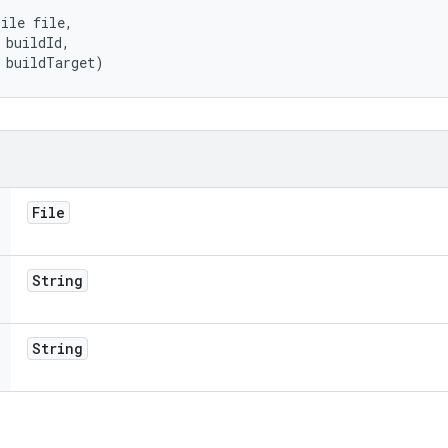
ile file, 

 buildId, 

 buildTarget)
File
String
String