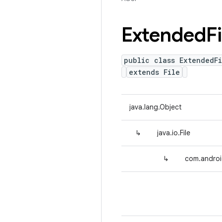
Extended
Fi
public class ExtendedFi
extends File
java.lang.Object
↳
java.io.File
↳
com.androi