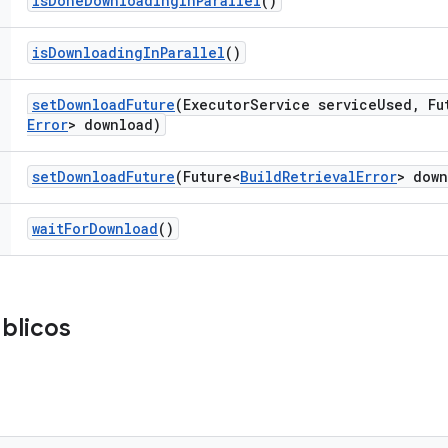
is
Done
Downloading
In
Parallel
()
is
Downloading
In
Parallel
()
set
Download
Future
(Executor
Service service
Used
,
Fut
Error
> download)
set
Download
Future
(Future<
Build
Retrieval
Error
> down
wait
For
Download
()
blicos