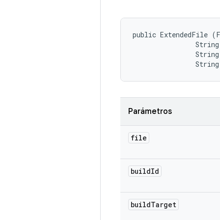
public ExtendedFile (F
                String
                String
                String
Parámetros
file
build
Id
build
Target