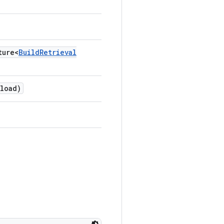
ure<
Build
Retrieval
load)