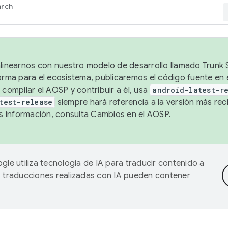
arch
alinearnos con nuestro modelo de desarrollo llamado Trunk S
forma para el ecosistema, publicaremos el código fuente en
 compilar el AOSP y contribuir a él, usa
android-latest-r
test-release
siempre hará referencia a la versión más reci
 información, consulta
Cambios en el AOSP
.
gle utiliza tecnología de IA para traducir contenido a
as traducciones realizadas con IA pueden contener