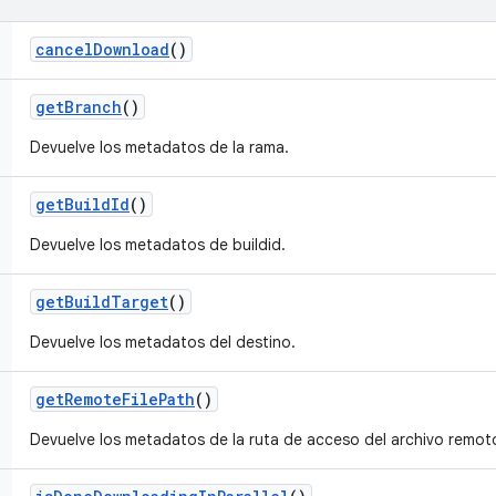
cancel
Download
()
get
Branch
()
Devuelve los metadatos de la rama.
get
Build
Id
()
Devuelve los metadatos de buildid.
get
Build
Target
()
Devuelve los metadatos del destino.
get
Remote
File
Path
()
Devuelve los metadatos de la ruta de acceso del archivo remot