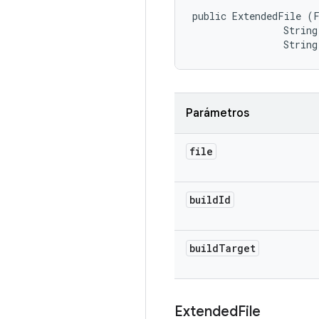
public ExtendedFile (F
                String
                String
Parámetros
file
build
Id
build
Target
Extended
File