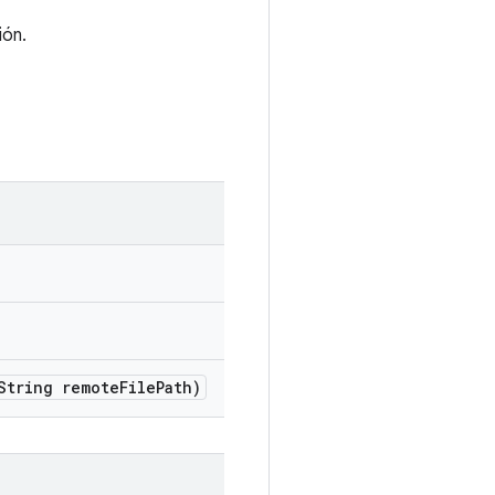
ión.
tring remote
File
Path)