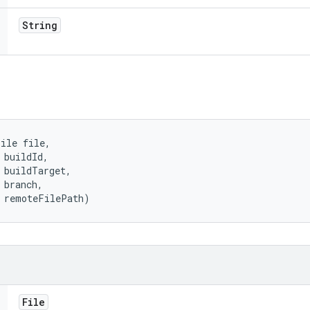
String
ile file, 

 buildId, 

 buildTarget, 

 branch, 

g remoteFilePath)
File