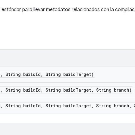
o estándar para llevar metadatos relacionados con la compilac
e
,
String build
Id
,
String build
Target)
e
,
String build
Id
,
String build
Target
,
String branch)
e
,
String build
Id
,
String build
Target
,
String branch
,
S