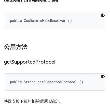
Gcs
Remote
File
Resolver
public GcsRemoteFileResolver ()
公用方法
get
Supported
Protocol
public String getSupportedProtocol ()
傳回支援下載的相關聯通訊協定。