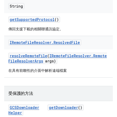
String
get
Supported
Protocol
()
傳回支援下載的相關聯通訊協定。
IRemote
File
Resolver
.
Resolved
File
resolve
Remote
File
(
IRemote
File
Resolver
.
Remote
File
Resolver
Args
args)
在具有前瞻性的介面中解析遠端檔案
受保護的方法
GCSDownloader
get
Downloader
()
Helper