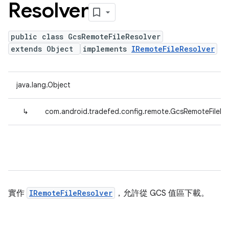
Resolver
public class GcsRemoteFileResolver
extends Object
implements
IRemoteFileResolver
java.lang.Object
↳
com.android.tradefed.config.remote.GcsRemoteFileRe
實作
IRemoteFileResolver
，允許從 GCS 值區下載。