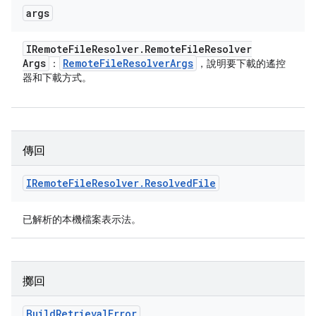
args
IRemote
File
Resolver
.
Remote
File
Resolver
Args
Remote
File
Resolver
Args
：
，說明要下載的遙控
器和下載方式。
傳回
IRemote
File
Resolver
.
Resolved
File
已解析的本機檔案表示法。
擲回
Build
Retrieval
Error