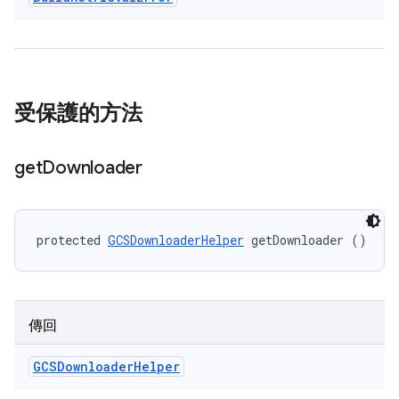
受保護的方法
get
Downloader
protected 
GCSDownloaderHelper
 getDownloader ()
傳回
GCSDownloader
Helper